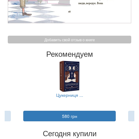
Добавить свой отзыв о книге
Рекомендуем
Цукерниця ...
П
580 грн
Сегодня купили