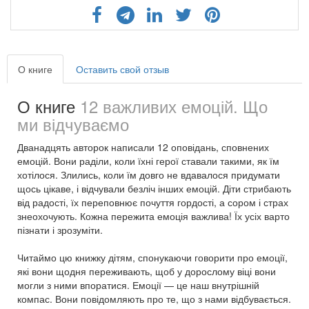
О книге
Оставить свой отзыв
О книге
12 важливих емоцій. Що
ми відчуваємо
Дванадцять авторок написали 12 оповідань, сповнених
емоцій. Вони раділи, коли їхні герої ставали такими, як їм
хотілося. Злились, коли їм довго не вдавалося придумати
щось цікаве, і відчували безліч інших емоцій. Діти стрибають
від радості, їх переповнює почуття гордості, а сором і страх
знеохочують. Кожна пережита емоція важлива! Їх усіх варто
пізнати і зрозуміти.
Читаймо цю книжку дітям, спонукаючи говорити про емоції,
які вони щодня переживають, щоб у дорослому віці вони
могли з ними впоратися. Емоції — це наш внутрішній
компас. Вони повідомляють про те, що з нами відбувається.