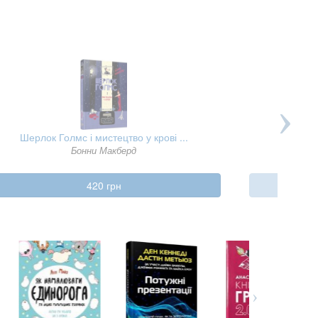
Шерлок Голмс і мистецтво у крові ...
Self Hel
Бонни Макберд
420 грн