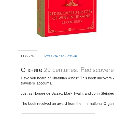
О книге
Оставить свой отзыв
О книге
29 centuries. Rediscovered
Have you heard of Ukrainian wines? This book uncovers 29 
travelers’ accounts.
Just as Honoré de Balzac, Mark Twain, and John Steinbeck w
The book received an award from the International Organ