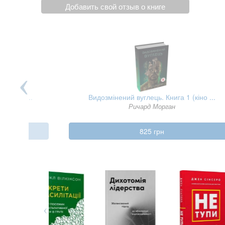
Добавить свой отзыв о книге
апітал ...
Видозмінений вуглець. Книга 1 (кіно ...
Ричард Морган
825 грн