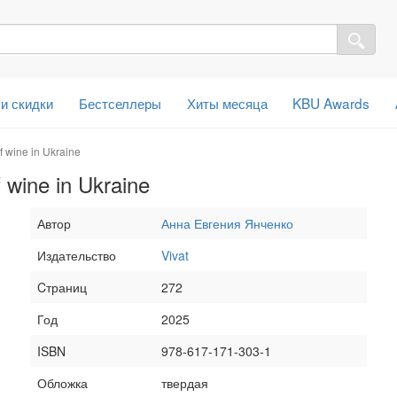
 и скидки
Бестселлеры
Хиты месяца
KBU Awards
f wine in Ukraine
 wine in Ukraine
Автор
Анна Евгения Янченко
Издательство
Vivat
Cтраниц
272
Год
2025
ISBN
978-617-171-303-1
Обложка
твердая