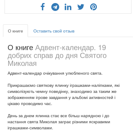
О книге
Оставить свой отзыв
О книге
Адвент-календар. 19
добрих справ до дня Святого
Миколая
Адвент-календар очікування улюбленого свята.
Прикрашаємо святкову ялинку іграшками-наліпками, які
символізують чемну поведінку, знаходимо за таким же
зображенням ігрове завдання у альбомі активностей і
цікаво проводимо час.
День за днем ялинка стає все більш нарядною і до
настання свята Миколая заграє різними яскравими
іграшками-символами.