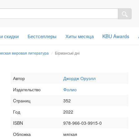
 и скидки
Бестселлеры
Хиты месяца
KBU Awards
ческая мировая литература
Бірманські дні
Автор
Джордж Оруэлл
Издательство
Фолио
Cтраниц
352
Год
2022
ISBN
978-966-03-9915-0
Обложка
мягкая