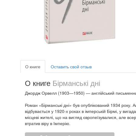
О книге
Оставить свой отзыв
О книге
Бірманські дні
Джордж Орвелл (1903—1950) — англійський письменник,
Роман «Бірманські дні» був опублікований 1934 року. Авт
відбувається у 1920-х роках в імперській Бірмі, у вига
місцеві жителі, що на вигляд європеїзувалися, але вс
втратив віру в Імперію.