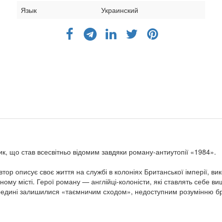
Язык
Украинский
 що став всесвітньо відомим завдяки роману-антиутопії «1984».
ор описує своє життя на службі в колоніях Британської імперії, вико
даному місті. Герої роману — англійці-колоністи, які ставлять себе 
ередині залишилися «таємничим сходом», недоступним розумінню бри