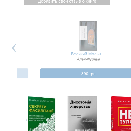
Добавить свой отзыв о книге
ву ...
Великий Мольн ...
Ален-Фурнье
390 грн