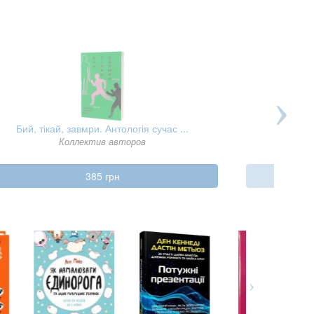
Бий, тікай, завмри. Антологія сучас ...
Видозміне
Коллектив авторов
385 грн