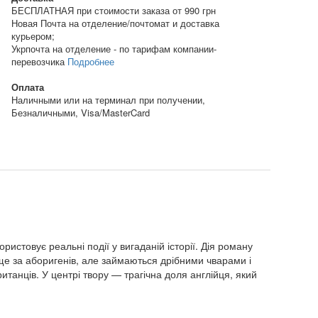
БЕСПЛАТНАЯ при стоимости заказа от 990 грн
Новая Почта на отделение/почтомат и доставка
курьером;
Укрпочта на отделение - по тарифам компании-
перевозчика
Подробнее
Оплата
Наличными или на терминал при получении,
Безналичными, Visa/MasterCard
ристовує реальні події у вигаданій історії. Дія роману
вище за аборигенів, але займаються дрібними чварами і
танців. У центрі твору — трагічна доля англійця, який