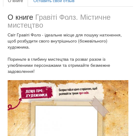
О книге
Оставить свой отзыв
О книге
Гравіті Фолз. Містичне
мистецтво
Світ Гравіті Фолз - ідеальне місце для пошуку натхнення,
щоб розбудити свого внутрішнього (божевільного)
художника.
Пориньте в глибину мистецтва та розваг разом із
улюбленими персонажами та отримайте безмежне
задоволення!