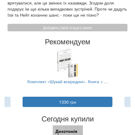
врятуватися, але це змінює їх назавжди. Згодом доля
подарує їм ще кілька випадкових зустрічей. Проте чи дадуть
Іззі та Нейт коханню шанс - поки ще не пізно?
Добавить свой отзыв о книге
Рекомендуем
..
Комплект «Шукай всередині». Книга + ...
Ко
1330 грн
Сегодня купили