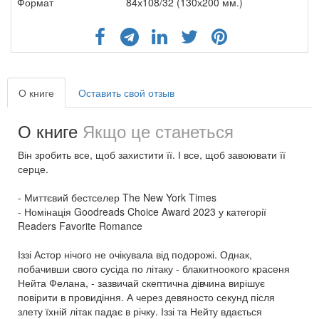
Формат
84х108/32 (130х200 мм.)
О книге
Оставить свой отзыв
О книге
Якщо це станеться
Він зробить все, щоб захистити її. І все, щоб завоювати її
серце.
- Миттєвий бестселер The New York Times
- Номінація Goodreads Choice Award 2023 у категорії
Readers Favorite Romance
Іззі Астор нічого не очікувала від подорожі. Однак,
побачивши свого сусіда по літаку - блакитноокого красеня
Нейта Фелана, - зазвичай скептична дівчина вирішує
повірити в провидіння. А через девяносто секунд після
злету їхній літак падає в річку. Іззі та Нейту вдається