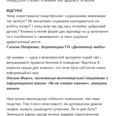
ВІДГУКИ
Чому користування смартфоном і соціальними мережами
так затягує? Як механізми соцмереж накладаються на
роботу мозку? І чому всім час від часу потрібен цифровий
детокс? Книжка в легкій формі дає відповіді на ці запитання
та є посібником із «виживання» в часи суцільної
діджиталізації життя.
Галина Петренко, директорка ГО «Детектор медіа»
Ця книжка — одна з можливостей зрозуміти новий світ і
випрацювати правила безпеки й поведінки. Вартісна й
корисна праця для кожного, хто хоче бути суб’єктом нової
інформаційної ери.
Оксана Мороз, засновниця волонтерської ініціативи з
інформаційної гігієни «Як не стати овочем», авторка
книжок
Наш мозок еволюціонує набагато повільніше, ніж саме
людство. Тож ті його властивості, які допомагали давнім
людям, можуть нашкодити сучасним. Як із цим бути?
Зменшити рівень шкоди можна завдяки самопізнанню.