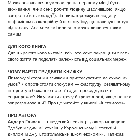
Мозок розвивався в умовах, де на першому місці було
виживання (який сенс робити людину щасливішою, якщо
завтра її з’їсть гепард?). Він винагороджував людину
дофаміном за калорійну й солодку їжу, що насичує і рятує
від голоду. Але часи змінилися, а мозок лишився таким
самим.
ДЛЯ КОГО КНИГА
Для широкого кола читачів, всіх, хто хоче покращити якість
свого життя та подолати залежність від соціальних мереж.
ЧОМУ ВАРТО ПРИДБАТИ КНИЖКУ
Як мозку зі старими звичками пристосуватися до сучасних
умов? Як протистояти спокусам — фастфуду, безлімітному
інтернету й бажанню по 5–7 годин просиджувати в
соцмережах? Як уникати стресу й тривожності, якщо на них
запрограмований? Про це читайте у книжці «Інстамозок» .
ПРО АВТОРА
Андерс Гансен
— шведський психіатр, доктор медицини.
Здобув медичний ступінь у Каролінському інституті й
диплом МВА у Стокгольмській школі економіки. Написав
понад 2000 статей і 6 книжок про здоров’я та мозок.