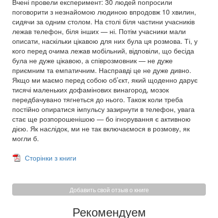
Вчені провели експеримент: 30 людей попросили
поговорити з незнайомою людиною впродовж 10 хвилин,
сидячи за одним столом. На столі біля частини учасників
лежав телефон, біля інших — ні. Потім учасники мали
описати, наскільки цікавою для них була ця розмова. Ті, у
кого перед очима лежав мобільний, відповіли, що бесіда
була не дуже цікавою, а співрозмовник — не дуже
приємним та емпатичним. Насправді це не дуже дивно.
Якщо ми маємо перед собою об’єкт, який щоденно дарує
тисячі маленьких дофамінових винагород, мозок
передбачувано тягнеться до нього. Також коли треба
постійно опиратися імпульсу зазирнути в телефон, увага
стає ще розпорошенішою — бо ігнорування є активною
дією. Як наслідок, ми не так включаємося в розмову, як
могли б.
Сторінки з книги
Добавить свой отзыв о книге
Рекомендуем