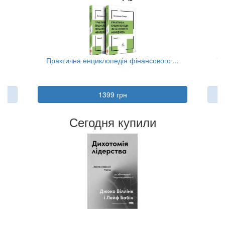
..
Практична енциклопедія фінансового ...
Та
1399 грн
Сегодня купили