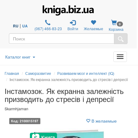
0
|
RU
UA
(067) 466-83-23
Войти
Желаемые
Корзина
Каталог книг
Главная
Саморазвитие
Развиваем мозг и интеллект (IQ)
Інстамозок. Як екранна залежність призводить до стресів і депресії
Інстамозок. Як екранна залежність
призводить до стресів і депресії
Skаrmhjаrnan
В желаемые
Код: 2100015197