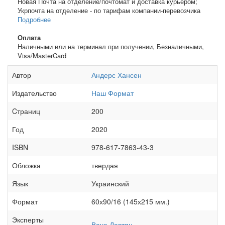
Новая Почта на отделение/почтомат и доставка курьером;
Укрпочта на отделение - по тарифам компании-перевозчика
Подробнее
Оплата
Наличными или на терминал при получении, Безналичными,
Visa/MasterCard
Автор
Андерс Хансен
Издательство
Наш Формат
Cтраниц
200
Год
2020
ISBN
978-617-7863-43-3
Обложка
твердая
Язык
Украинский
Формат
60х90/16 (145х215 мм.)
Эксперты
Ваче Давтян