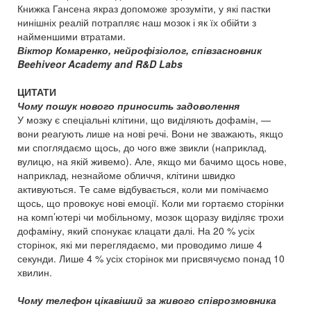
Книжка Гансена якраз допоможе зрозуміти, у які пастки
нинішніх реалій потрапляє наш мозок і як їх обійти з
найменшими втратами.
Віктор Комаренко, нейрофізіолог, співзасновник
Beehiveor Academy and R&D Labs
ЦИТАТИ
Чому пошук нового приносить задоволення
У мозку є спеціальні клітини, що виділяють дофамін, —
вони реагують лише на нові речі. Вони не зважають, якщо
ми споглядаємо щось, до чого вже звикли (наприклад,
вулицю, на якій живемо). Але, якщо ми бачимо щось нове,
наприклад, незнайоме обличчя, клітини швидко
активуються. Те саме відбувається, коли ми помічаємо
щось, що провокує нові емоції. Коли ми гортаємо сторінки
на комп’ютері чи мобільному, мозок щоразу виділяє трохи
дофаміну, який спонукає клацати далі. На 20 % усіх
сторінок, які ми переглядаємо, ми проводимо лише 4
секунди. Лише 4 % усіх сторінок ми присвячуємо понад 10
хвилин.
Чому телефон цікавіший за живого співрозмовника