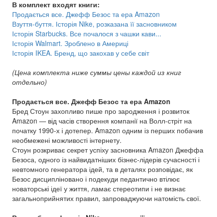
В комплект входят книги:
Продається все. Джефф Безос та ера Amazon
Взуття-буття. Історія Nike, розказана її засновником
Історія Starbucks. Все почалося з чашки кави...
Історія Walmart. Зроблено в Америці
Історія IKEA. Бренд, що закохав у себе світ
(Цена комплекта ниже суммы цены каждой из книг
отдельно)
Продається все. Джефф Безос та ера Amazon
Бред Стоун захопливо пише про зародження і розвиток
Amazon — від часів створення компанії на Волл-стріт на
початку 1990-х і дотепер. Amazon одним із перших побачив
необмежені можливості інтернету.
Стоун розкриває секрет успіху засновника Amazon Джеффа
Безоса, одного із найвидатніших бізнес-лідерів сучасності і
невтомного генератора ідей, та в деталях розповідає, як
Безос дисципліновано і подекуди педантично втілює
новаторські ідеї у життя, ламає стереотипи і не визнає
загальноприйнятих правил, запроваджуючи натомість свої.