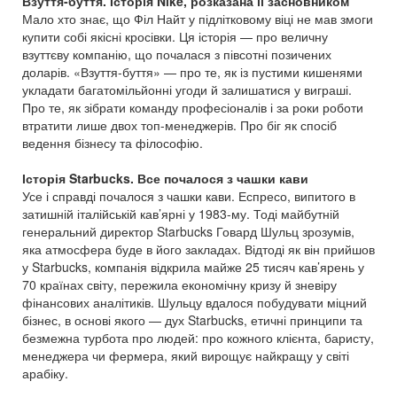
Взуття-буття. Історія Nike, розказана її засновником
Мало хто знає, що Філ Найт у підлітковому віці не мав змоги
купити собі якісні кросівки. Ця історія — про величну
взуттєву компанію, що почалася з півсотні позичених
доларів. «Взуття-буття» — про те, як із пустими кишенями
укладати багатомільйонні угоди й залишатися у виграші.
Про те, як зібрати команду професіоналів і за роки роботи
втратити лише двох топ-менеджерів. Про біг як спосіб
ведення бізнесу та філософію.
Історія Starbucks. Все почалося з чашки кави
Усе і справді почалося з чашки кави. Еспресо, випитого в
затишній італійській кав’ярні у 1983-му. Тоді майбутній
генеральний директор Starbucks Говард Шульц зрозумів,
яка атмосфера буде в його закладах. Відтоді як він прийшов
у Starbucks, компанія відкрила майже 25 тисяч кав’ярень у
70 країнах світу, пережила економічну кризу й зневіру
фінансових аналітиків. Шульцу вдалося побудувати міцний
бізнес, в основі якого — дух Starbucks, етичні принципи та
безмежна турбота про людей: про кожного клієнта, баристу,
менеджера чи фермера, який вирощує найкращу у світі
арабіку.