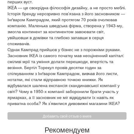
перших вуст.
IKEA — це своєрідна філософія дизайну, а не просто меблі.
Історія бренду нерозривно пов’язана з його засновником —
Інґваром Кампрадом, який протягом 70 років очолював
компанію. Маленька шведська фірма, створена у 1943-му,
змогла континент за континентом завоювати світ,
увійшовши в домівки та глибоко запавши в серця
споживачів.
Однак Кампрад прийшов у бізнес не з порожніми руками.
Засновник ІКЕА із самого початку мав неоціненний капітал:
сміливі мрії та уміння долати перешкоди, впертість та
везіння. Бертіл Торекул провів десятки годин за
спілкуванням з Інґваром Кампрадом, вивчав його листи,
нотатки, які стали відправною точкою книжки. Як
відбувалася шалена експансія скандинавської компанії у
світі? Чому в 1950-х компанії заборонили брати участь у
ярмарках, а її засновник не міг відвідувати їх навіть як
приватна особа? Як з’явилися дивовижні магазини ІКЕА?
Добавить свой отзыв о книге
Рекомендуем