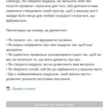
Свобода. Як створити кордони, які звільнять тебе без
почуття провини» написана для того, аби допомогти вам
навчитися створювати такий простір, щоб у вашому житті
завжди було місце для любові та радості попри все, що
відбувається.
Прочитавши цю книжку, ви дізнаєтеся:
• Як сказати «ні», не відчуваючи провини.
• Як мирно повідомити про свої кордони так, щоб інші
зрозуміли.
• Як навчитися правильно розчаровувати інших так, щоб на
вас не вплинуло те, що вони думають про вас.
• Як створити кордони, які не дозволяють вам вигорати.
• Як зберігати спокій, хай би що відбувалося у вашому житті.
• Що є найважливішим кордоном, який змінює життя і
дозволяє зупинити негативне мислення.
Уривок з книги
Добавить свой отзыв о книге