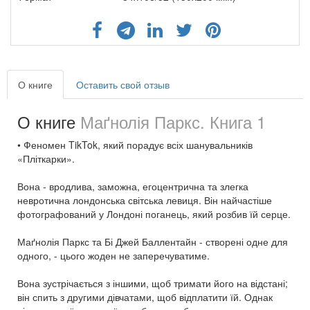
О книге
Оставить свой отзыв
О книге
Маґнолія Паркс. Книга 1
• Феномен TikTok, який порадує всіх шанувальників
«Пліткарки».
Вона - вродлива, заможна, егоцентрична та злегка
невротична лондонська світська левиця. Він найчастіше
фотографований у Лондоні поганець, який розбив їй серце.
Маґнолія Паркс та Бі Джей Баллентайн - створені одне для
одного, - цього жоден не заперечуватиме.
Вона зустрічається з іншими, щоб тримати його на відстані;
він спить з другими дівчатами, щоб відплатити їй. Однак