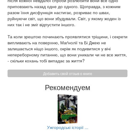
після кожної невдалої спроби розлюбити вони все одно
приповзають назад одне до одного. Щоправда, з кожним
разом їхня дисфункція настигає, розриває по швах,
руйнуючи світ, що вони збудували. Світ, у якому жоден із
них так і не зміг відпустити іншого.
Та коли зрештою починають проявлятися тріщини, і секрети
випливають на поверхню, Маґнолії та Бі Джею не
залишається ніщо іншого, окрім як подивитися у вічі
непереборному питанню, що вони уникали чи не все життя,
- скільки кохань тобі випадає за життя?
Добавить свой отзыв о книге
Рекомендуем
..
Ужгородські історії ...
Кр