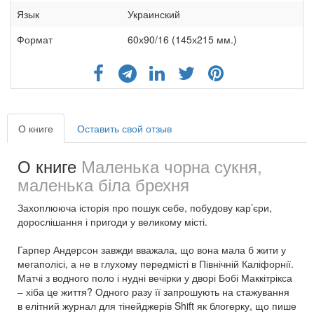
Язык
Украинский
Формат
60х90/16 (145х215 мм.)
О книге
Оставить свой отзыв
О книге
Маленька чорна сукня,
маленька біла брехня
Захоплююча історія про пошук себе, побудову кар’єри,
дорослішання і пригоди у великому місті.
Гарпер Андерсон завжди вважала, що вона мала б жити у
мегаполісі, а не в глухому передмісті в Північній Каліфорнії.
Матчі з водного поло і нудні вечірки у дворі Бобі Маккітрікса
– хіба це життя? Одного разу її запрошують на стажування
в елітний журнал для тінейджерів Shift як блогерку, що пише