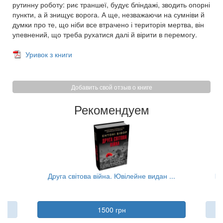
рутинну роботу: риє траншеї, будує бліндажі, зводить опорні
пункти, а й знищує ворога. А ще, незважаючи на сумніви й
думки про те, що ніби все втрачено і територія мертва, він
упевнений, що треба рухатися далі й вірити в перемогу.
Уривок з книги
Добавить свой отзыв о книге
Рекомендуем
..
Друга світова війна. Ювілейне видан ...
Пі
1500 грн