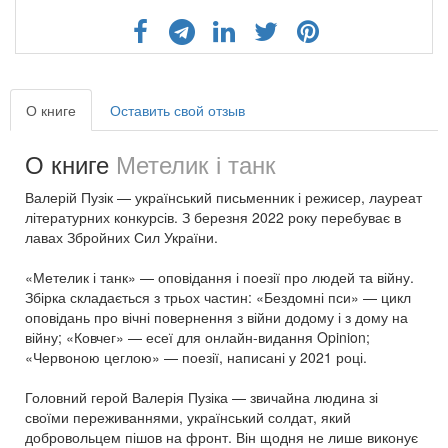
О книге
Оставить свой отзыв
О книге
Метелик і танк
Валерій Пузік — український письменник і режисер, лауреат
літературних конкурсів. З березня 2022 року перебуває в
лавах Збройних Сил України.
«Метелик і танк» — оповідання і поезії про людей та війну.
Збірка складається з трьох частин: «Бездомні пси» — цикл
оповідань про вічні повернення з війни додому і з дому на
війну; «Ковчег» — есеї для онлайн-видання Opinion;
«Червоною цеглою» — поезії, написані у 2021 році.
Головний герой Валерія Пузіка — звичайна людина зі
своїми переживаннями, український солдат, який
добровольцем пішов на фронт. Він щодня не лише виконує