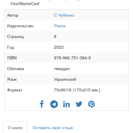
Visa/MasterCard
Автор
С.Чубенко
Издательство
Ранок
Cтраниц
8
Год
2023
ISBN
978-966-751-384-9
Обложка
твердая
Язык
Украинский
Формат
70х90/16 (170х215 мм.)
О книге
Оставить свой отзыв