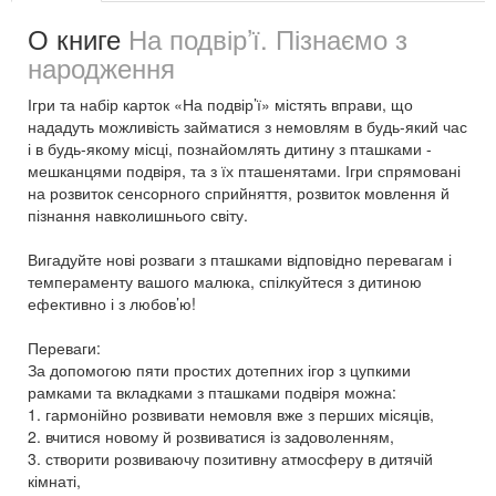
О книге
На подвір’ї. Пізнаємо з
народження
Ігри та набір карток «На подвір’ї» містять вправи, що
нададуть можливість займатися з немовлям в будь-який час
і в будь-якому місці, познайомлять дитину з пташками -
мешканцями подвіря, та з їх пташенятами. Ігри спрямовані
на розвиток сенсорного сприйняття, розвиток мовлення й
пізнання навколишнього світу.
Вигадуйте нові розваги з пташками відповідно перевагам і
темпераменту вашого малюка, спілкуйтеся з дитиною
ефективно і з любов’ю!
Переваги:
За допомогою пяти простих дотепних ігор з цупкими
рамками та вкладками з пташками подвіря можна:
1. гармонійно розвивати немовля вже з перших місяців,
2. вчитися новому й розвиватися із задоволенням,
3. створити розвиваючу позитивну атмосферу в дитячій
кімнаті,