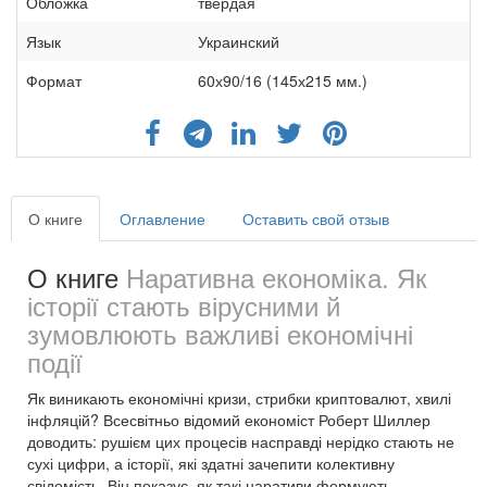
Обложка
твердая
Язык
Украинский
Формат
60х90/16 (145х215 мм.)
О книге
Оглавление
Оставить свой отзыв
О книге
Наративна економіка. Як
історії стають вірусними й
зумовлюють важливі економічні
події
Як виникають економічні кризи, стрибки криптовалют, хвилі
інфляцій? Всесвітньо відомий економіст Роберт Шиллер
доводить: рушієм цих процесів насправді нерідко стають не
сухі цифри, а історії, які здатні зачепити колективну
свідомість. Він показує, як такі наративи формують