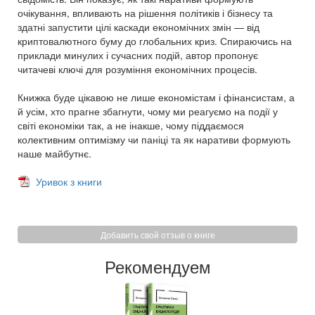
очікування, впливають на рішення політиків і бізнесу та
здатні запустити цілі каскади економічних змін — від
криптовалютного буму до глобальних криз. Спираючись на
приклади минулих і сучасних подій, автор пропонує
читачеві ключі для розуміння економічних процесів.
Книжка буде цікавою не лише економістам і фінансистам, а
й усім, хто прагне збагнути, чому ми реагуємо на події у
світі економіки так, а не інакше, чому піддаємося
колективним оптимізму чи паніці та як наративи формують
наше майбутнє.
Уривок з книги
Добавить свой отзыв о книге
Рекомендуем