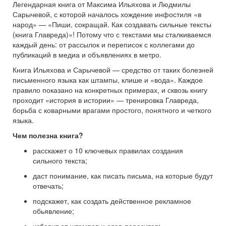
Легендарная книга от Максима Ильяхова и Людмилы
Сарычевой, с которой началось хождение инфостиля «в
народ» — «Пиши, сокращай. Как создавать сильные тексты
(книга Главреда)»! Потому что с текстами мы сталкиваемся
каждый день: от рассылок и переписок с коллегами до
публикаций в медиа и объявлениях в метро.
Книга Ильяхова и Сарычевой — средство от таких болезней
письменного языка как штампы, клише и «вода». Каждое
правило показано на конкретных примерах, и сквозь книгу
проходит «история в истории» — тренировка Главреда,
борьба с коварными врагами простого, понятного и четкого
языка.
Чем полезна книга?
расскажет о 10 ключевых правилах создания
сильного текста;
даст понимание, как писать письма, на которые будут
отвечать;
подскажет, как создать действенное рекламное
обьявление;
избавит от штампов и слов-паразитов;