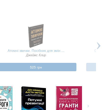
ник для змін ...
Степеневий закон. Венчурний капіт
лир
Себастьян Маллаби
н
1200 грн