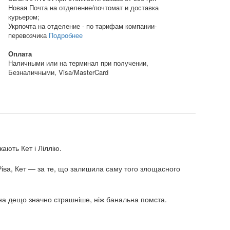
Новая Почта на отделение/почтомат и доставка
курьером;
Укрпочта на отделение - по тарифам компании-
перевозчика
Подробнее
Оплата
Наличными или на терминал при получении,
Безналичными, Visa/MasterCard
ають Кет і Ліллію.
Ріва, Кет — за те, що залишила саму того злощасного
а на дещо значно страшніше, ніж банальна помста.