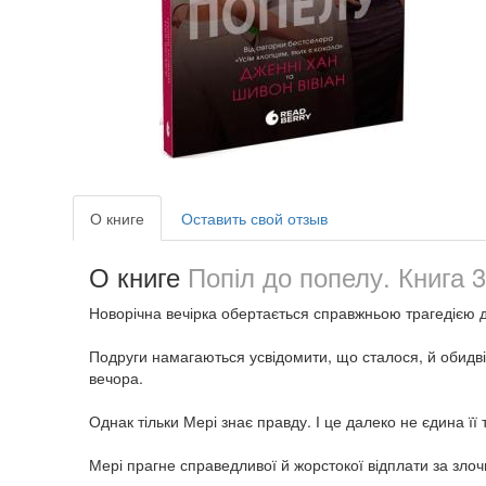
О книге
Оставить свой отзыв
О книге
Попіл до попелу. Книга 3
Новорічна вечірка обертається справжньою трагедією дл
Подруги намагаються усвідомити, що сталося, й обидві 
вечора.
Однак тільки Мері знає правду. І це далеко не єдина ї
Мері прагне справедливої й жорстокої відплати за злоч