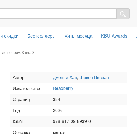
 и скидки
Бестселлеры
Хиты месяца
KBU Awards
л до попелу. Книга 3
Автор
Дженни Хан
,
Шивон Вивиан
Издательство
Readberry
Cтраниц
384
Год
2026
ISBN
978-617-09-8939-0
Обложка
мягкая