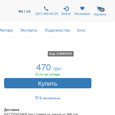
0
|
RU
UA
(067) 466-83-23
Войти
Желаемые
Корзина
Авторы
Эксперты
Издательства
Блог
Код: 2100031972
470
грн
Есть на складе
Купить
В желаемые
Доставка
БЕСПЛАТНАЯ при стоимости заказа от 990 грн