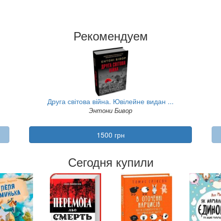
Рекомендуем
ова війна. Ювілейне видан ...
Атомні звички. Посіб
Энтони Бивор
Джеймс К
1500 грн
525 гр
Сегодня купили