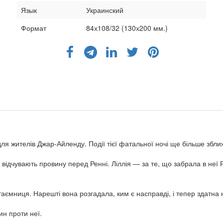
Язык
Украинский
Формат
84х108/32 (130х200 мм.)
я жителів Джар-Айленду. Події тієї фатальної ночі ще більше зближ
відчувають провину перед Ренні. Ліллія — за те, що забрала в неї 
ї таємниця. Нарешті вона розгадала, ким є насправді, і тепер здатн
ин проти неї.