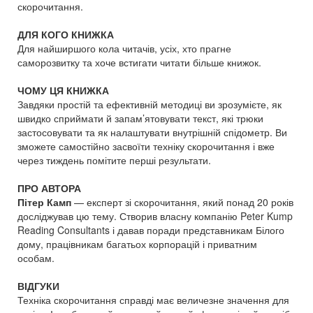
скорочитання.
ДЛЯ КОГО КНИЖКА
Для найширшого кола читачів, усіх, хто прагне
саморозвитку та хоче встигати читати більше книжок.
ЧОМУ ЦЯ КНИЖКА
Завдяки простій та ефективній методиці ви зрозумієте, як
швидко сприймати й запам’ятовувати текст, які трюки
застосовувати та як налаштувати внутрішній спідометр. Ви
зможете самостійно засвоїти техніку скорочитання і вже
через тиждень помітите перші результати.
ПРО АВТОРА
Пітер Камп
— експерт зі скорочитання, який понад 20 років
досліджував цю тему. Створив власну компанію Peter Kump
Reading Consultants і давав поради представникам Білого
дому, працівникам багатьох корпорацій і приватним
особам.
ВІДГУКИ
Техніка скорочитання справді має величезне значення для