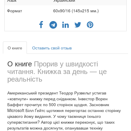
Формат
60х90/16 (145х215 мм.)
О книге
Оставить свой отзыв
О книге
Прорив у швидкості
читання. Книжка за день — це
реальність
Американський президент Теодор Рузвельт устигав
«ковтнути» книжку перед сніданком. Інвестор Ворен
Баффет прочитує по 500 сторінок щодня. Засновник
Microsoft Білл Ґейтс щотижня перегортає останню сторінку
цікавого йому видання. У чому таємниця їхнього
супервстигання? Автор цієї книжки переконує, що таких
результатів можна досягнути, опанувавши техніку