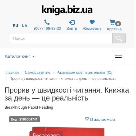
0
|
RU
UA
(067) 466-83-23
Войти
Желаемые
Корзина
Каталог книг
Главная
Саморазвитие
Развиваем мозг и интеллект (IQ)
Прорив у швидкості читання. Книжка за день — це реальність
Прорив у швидкості читання. Книжка
за день — це реальність
Breakthrough Rapid Reading
В желаемые
Код: 2100004741