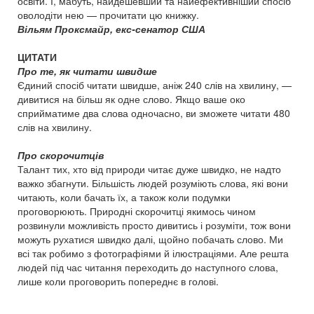
освіти. І, мабуть, найдешевший та найефективніший спосіб
оволодіти нею — прочитати цю книжку.
Вільям Проксмайр, екс-сенатор США
ЦИТАТИ
Про те, як читати швидше
Єдиний спосіб читати швидше, аніж 240 слів на хвилину, —
дивитися на більш як одне слово. Якщо ваше око
сприйматиме два слова одночасно, ви зможете читати 480
слів на хвилину.
Про скорочитців
Талант тих, хто від природи читає дуже швидко, не надто
важко збагнути. Більшість людей розуміють слова, які вони
читають, коли бачать їх, а також коли подумки
проговорюють. Природні скорочитці якимось чином
розвинули можливість просто дивитись і розуміти, тож вони
можуть рухатися швидко далі, щойно побачать слово. Ми
всі так робимо з фотографіями й ілюстраціями. Але решта
людей під час читання переходить до наступного слова,
лише коли проговорить попереднє в голові.