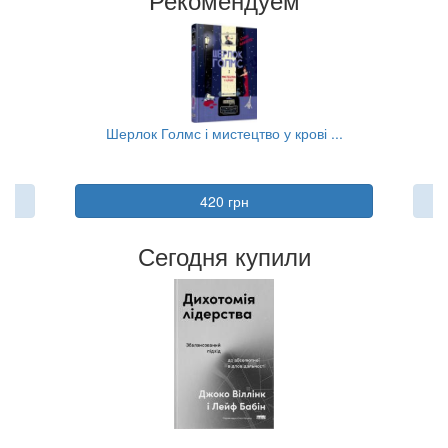
..
Шерлок Голмс і мистецтво у крові ...
420 грн
Сегодня купили