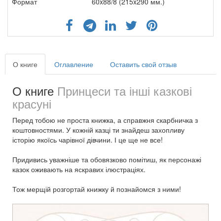
Формат
60x88/8 (215x290 мм.)
О книге
Оглавление
Оставить свой отзыв
О книге
Принцеси та інші казкові
красуні
Перед тобою не проста книжка, а справжня скарбничка з
коштовностями. У кожній казці ти знайдеш захопливу
історію якоїсь чарівної дівчини. І це ще не все!
Придивись уважніше та обовязково помітиш, як персонажі
казок оживають на яскравих ілюстраціях.
Тож мерщій розгортай книжку й познайомся з ними!