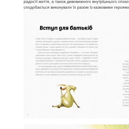
радостi життя, а також дивовижного внутрiшнього споко
сподобається виконувати ïх разом iз казковими героями