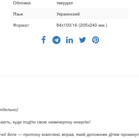
Обложка
твердая
Язык
Украинский
Формат
84x100/16 (205х240 мм.)
тдельно)
знають, куди подiти свою невичерпну енергiю!
ячоï йоги — пропону комплекс вправ, який допоможе дiтям прокинут