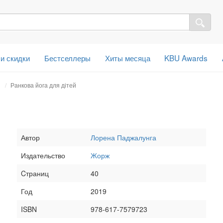
 и скидки
Бестселлеры
Хиты месяца
KBU Awards
й
Ранкова йога для дітей
Автор
Лорена Паджалунга
Издательство
Жорж
Cтраниц
40
Год
2019
ISBN
978-617-7579723