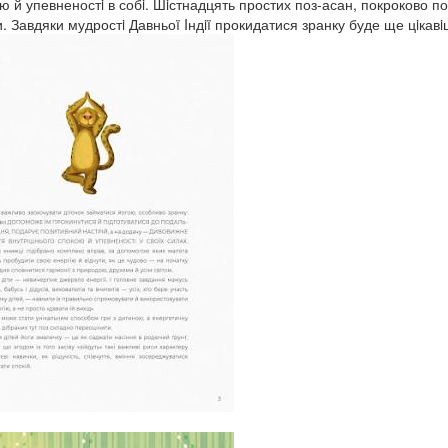
ю й упевненостi в собi. Шiстнадцять простих поз-асан, покроково п
. Завдяки мудростi Давньоï Iндiï прокидатися зранку буде ще цiкавi