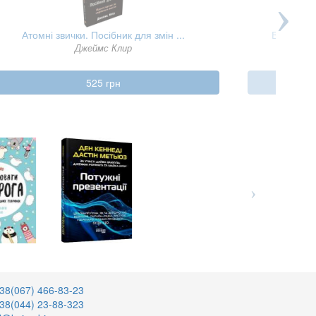
Атомні звички. Посібник для змін ...
Вісім поб
Джеймс Клир
Джон
525 грн
38(067) 466-83-23
38(044) 23-88-323