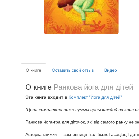
О книге
Оставить свой отзыв
Видео
О книге
Ранкова йога для дітей
Эта книга входит в
Комплект "Йога для дітей"
(Цена комплекта ниже суммы цены каждой из книг о
Ранкова йога-гра для дiточок, якi вiд самого ранку не 
Авторка книжки — засновниця Iталiйськоï асоцiацiï дит