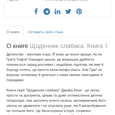
О книге
Оставить свой отзыв
О книге
Щоденник слабака. Книга 1
Дитинство - жахлива пора. Й кому це знати краще, як не
Ґреґу Гефлі! Середня школа, де вчорашня дрібнота
опиняється серед рослявих і недобрих підлітків, які вже й
бороду голять, це просто катастрофа якась. Але Ґреґ не
втрачає оптимізму й ділиться з нами своїми пригодами й
порадами.
Книги серії "Щоденник слабака" Джефа Кінні - це легка,
проста та зрозуміла, цікава та дуже оптимістична дитяча
література, яка захопить юного читача, мотивуватиме його
ніколи не здаватися і не опускати руки, які б випробування
не спіткали його. Це багатогранні історії, сповнені