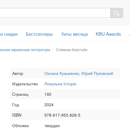
 и скидки
Бестселлеры
Хиты месяца
KBU Awards
енная украинская литература
Співаник боротьби
Автор
Оксана Кузьменко
,
Юрий Пуковский
Издательство
Локальна Історія
Cтраниц
192
Год
2024
ISBN
978-617-953-828-5
Обложка
твердая