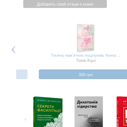
Добавить свой отзыв о книге
Тисяча пам’ятних поцілунків. Книга ...
Тилли Коул
320 грн