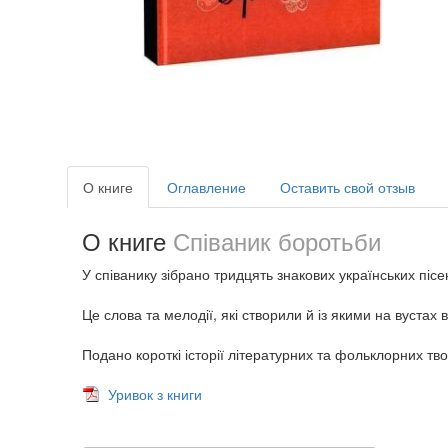
О книге
Оглавление
Оставить свой отзыв
О книге
Співаник боротьби
У співанику зібрано тридцять знакових українських пісе
Це слова та мелодії, які створили й із якими на вустах в
Подано короткі історії літературних та фольклорних тв
Уривок з книги