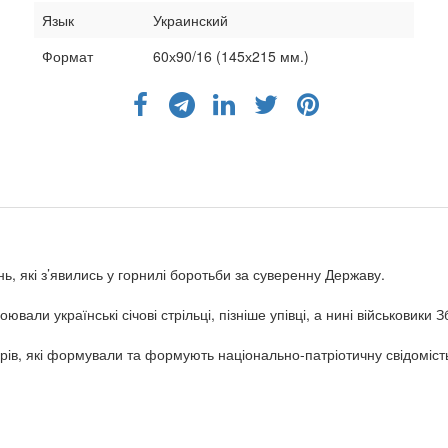
Язык
Украинский
Формат
60х90/16 (145х215 мм.)
нь, які з’явились у горнилі боротьби за суверенну Державу.
оювали українські січові стрільці, пізніше упівці, а нині військовики
орів, які формували та формують національно-патріотичну свідомість