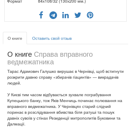
Формат
84х108/32 (130х200 мм.)
О книге
Оставить свой отзыв
О книге
Справа вправного
ведмежатника
Тарас Адамович Галушко вирушає в Чернівці, щоб встигнути
розкрити давню справу «збирачів гіацинтів» — викрадачів
людей.
У Києві тим часом відбувається зухвале пограбування
Купецького банку, тож Яків Менчиць починає полювання на
вправного ведмежатника. У Чернівцях старий слідчий
поринає в розслідування вбивства біля ратуші та пошук
давніх сувоїв у стінах Резиденції митрополитів Буковини та
Далмації.