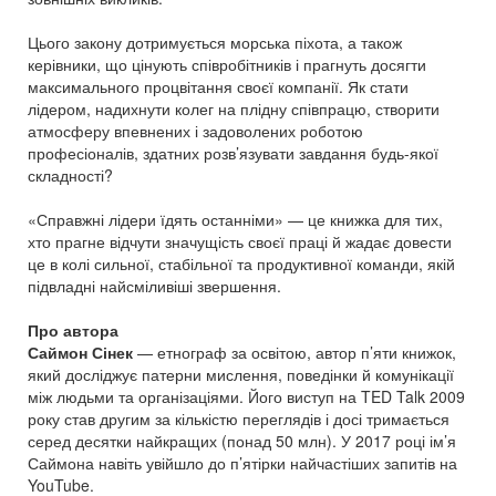
Цього закону дотримується морська піхота, а також
керівники, що цінують співробітників і прагнуть досягти
максимального процвітання своєї компанії. Як стати
лідером, надихнути колег на плідну співпрацю, створити
атмосферу впевнених і задоволених роботою
професіоналів, здатних розв’язувати завдання будь-якої
складності?
«Справжні лідери їдять останніми» — це книжка для тих,
хто прагне відчути значущість своєї праці й жадає довести
це в колі сильної, стабільної та продуктивної команди, якій
підвладні найсміливіші звершення.
Про автора
Саймон Сінек
— етнограф за освітою, автор п’яти книжок,
який досліджує патерни мислення, поведінки й комунікації
між людьми та організаціями. Його виступ на TED Talk 2009
року став другим за кількістю переглядів і досі тримається
серед десятки найкращих (понад 50 млн). У 2017 році ім’я
Саймона навіть увійшло до п’ятірки найчастіших запитів на
YouTube.