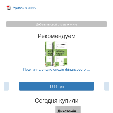
Уривок з книги
Добавить свой отзыв о книге
Рекомендуем
..
Практична енциклопедія фінансового ...
Та
1399 грн
Сегодня купили