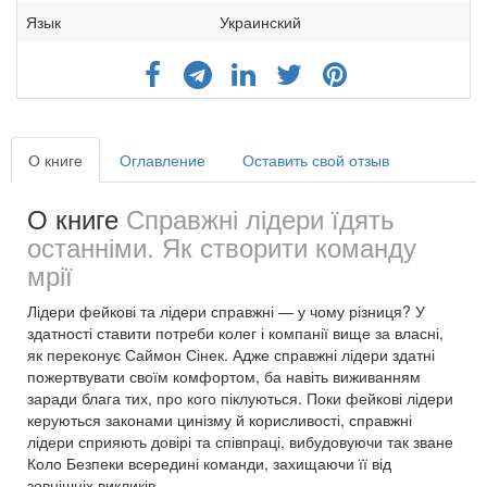
Язык
Украинский
О книге
Оглавление
Оставить свой отзыв
О книге
Справжні лідери їдять
останніми. Як створити команду
мрії
Лідери фейкові та лідери справжні — у чому різниця? У
здатності ставити потреби колег і компанії вище за власні,
як переконує Саймон Сінек. Адже справжні лідери здатні
пожертвувати своїм комфортом, ба навіть виживанням
заради блага тих, про кого піклуються. Поки фейкові лідери
керуються законами цинізму й корисливості, справжні
лідери сприяють довірі та співпраці, вибудовуючи так зване
Коло Безпеки всередині команди, захищаючи її від
зовнішніх викликів.