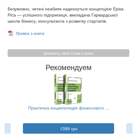
Безумовно, читачі неабияк надихнуться концепцією Еріка
Ріса — успішного підприємця, викладача Гарвардської
школи бізнесу, консультанта з розвитку стартапів.
Уривок з книги
Добавить свой отзыв о книге
Рекомендуем
..
Практична енциклопедія фінансового ...
Та
1399 грн