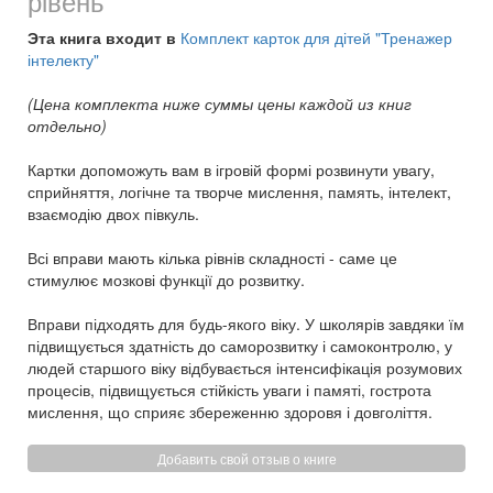
рівень
Эта книга входит в
Комплект карток для дітей "Тренажер
інтелекту"
(Цена комплекта ниже суммы цены каждой из книг
отдельно)
Картки допоможуть вам в ігровій формі розвинути увагу,
сприйняття, логічне та творче мислення, память, інтелект,
взаємодію двох півкуль.
Всі вправи мають кілька рівнів складності - саме це
стимулює мозкові функції до розвитку.
Вправи підходять для будь-якого віку. У школярів завдяки їм
підвищується здатність до саморозвитку і самоконтролю, у
людей старшого віку відбувається інтенсифікація розумових
процесів, підвищується стійкість уваги і памяті, гострота
мислення, що сприяє збереженню здоровя і довголіття.
Добавить свой отзыв о книге