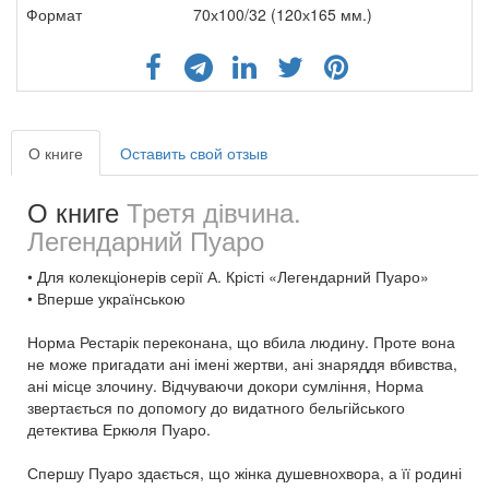
Формат
70х100/32 (120х165 мм.)
О книге
Оставить свой отзыв
О книге
Третя дівчина.
Легендарний Пуаро
• Для колекціонерів серії А. Крісті «Легендарний Пуаро»
• Вперше українською
Норма Рестарік переконана, що вбила людину. Проте вона
не може пригадати ані імені жертви, ані знаряддя вбивства,
ані місце злочину. Відчуваючи докори сумління, Норма
звертається по допомогу до видатного бельгійського
детектива Еркюля Пуаро.
Спершу Пуаро здається, що жінка душевнохвора, а її родині