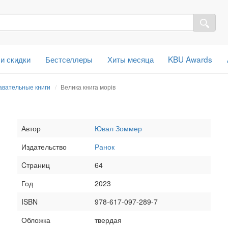
 и скидки
Бестселлеры
Хиты месяца
KBU Awards
авательные книги
Велика книга морів
Автор
Ювал Зоммер
Издательство
Ранок
Cтраниц
64
Год
2023
ISBN
978-617-097-289-7
Обложка
твердая