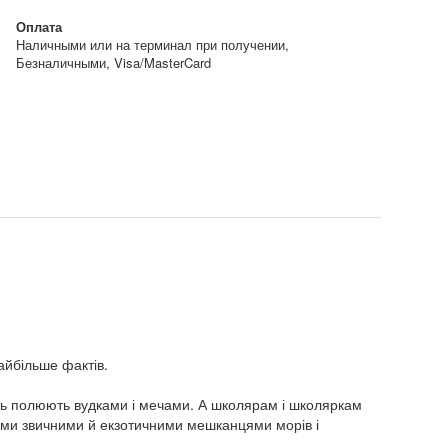
Оплата
Наличными или на терминал при получении,
Безналичными, Visa/MasterCard
айбільше фактів.
навіть полюють вудками і мечами. А школярам і школяркам
ими звичними й екзотичними мешканцями морів і