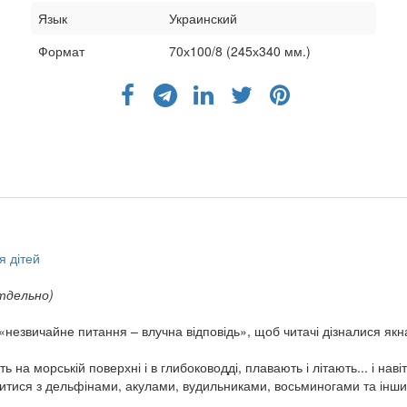
Язык
Украинский
Формат
70х100/8 (245х340 мм.)
я дітей
тдельно)
«незвичайне питання – влучна відповідь», щоб читачі дізналися якн
уть на морській поверхні і в глибоководді, плавають і літають... і 
итися з дельфінами, акулами, вудильниками, восьминогами та інш