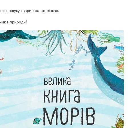
 з пошуку тварин на сторінках.
иків природи!