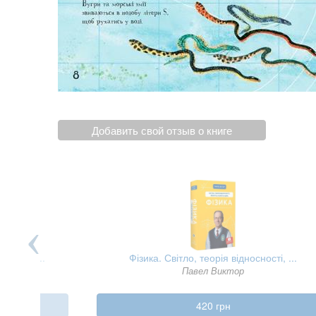
Добавить свой отзыв о книге
бережу ...
Фізика. Світло, теорія відносності, ...
ттман
Павел Виктор
420 грн