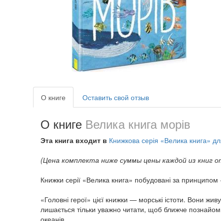
О книге
Оставить свой отзыв
О книге
Велика книга морів
Эта книга входит в
Книжкова серія «Велика книга» дл
(Цена комплекта ниже суммы цены каждой из книг о
Книжки серії «Велика книга» побудовані за принципом 
«Головні герої» цієї книжки — морські істоти. Вони жив
лишається тільки уважно читати, щоб ближче познайом
океанів.