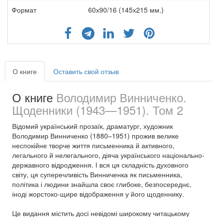
Формат
60х90/16 (145х215 мм.)
О книге
Оставить свой отзыв
О книге
Володимир Винниченко.
Щоденники (1943—1951). Том 2
Відомий український прозаїк, драматург, художник
Володимир Винниченко (1880–1951) прожив велике
неспокійне творче життя письменника й активного,
легального й нелегального, діяча українського національно-
державного відродження. І вся ця складність духовного
світу, ця суперечливість Винниченка як письменника,
політика і людини знайшла своє глибоке, безпосереднє,
іноді жорстоко-щире відображення у його щоденнику.
Це видання містить досі невідомі широкому читацькому