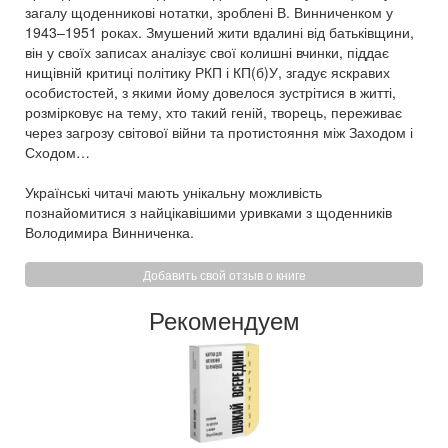
загалу щоденникові нотатки, зроблені В. Винниченком у
1943–1951 роках. Змушений жити вдалині від батьківщини,
він у своїх записах аналізує свої колишні вчинки, піддає
нищівній критиці політику РКП і КП(б)У, згадує яскравих
особистостей, з якими йому довелося зустрітися в житті,
розмірковує на тему, хто такий геній, творець, переживає
через загрозу світової війни та протистояння між Заходом і
Сходом…
Українські читачі мають унікальну можливість
познайомитися з найцікавішими уривками з щоденників
Володимира Винниченка.
Добавить свой отзыв о книге
Рекомендуем