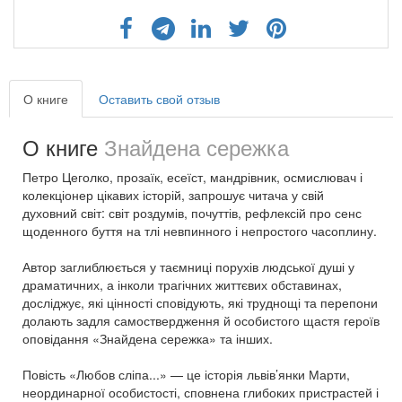
О книге
Оставить свой отзыв
О книге
Знайдена сережка
Петро Цеголко, прозаїк, есеїст, мандрівник, осмислювач і
колекціонер цікавих історій, запрошує читача у свій
духовний світ: світ роздумів, почуттів, рефлексій про сенс
щоденного буття на тлі невпинного і непростого часоплину.
Автор заглиблюється у таємниці порухів людської душі у
драматичних, а інколи трагічних життєвих обставинах,
досліджує, які цінності сповідують, які труднощі та перепони
долають задля самоствердження й особистого щастя героїв
оповідання «Знайдена сережка» та інших.
Повість «Любов сліпа...» — це історія львів’янки Марти,
неординарної особистості, сповнена глибоких пристрастей і