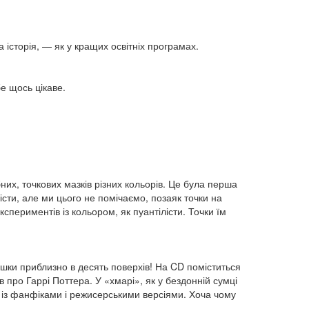
а історія, — як у кращих освітніх програмах.
е щось цікаве.
их, точкових мазків різних кольорів. Це була перша
істи, але ми цього не помічаємо, позаяк точки на
спериментів із кольором, як пуантілісти. Точки їм
ишки приблизно в десять поверхів! На CD поміститься
ів про Гаррі Поттера. У «хмарі», як у бездонній сумці
ом із фанфіками і режисерськими версіями. Хоча чому