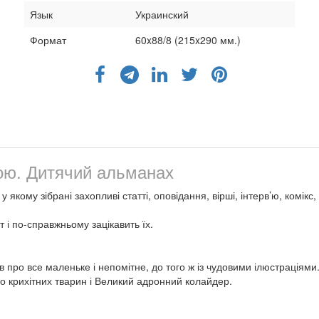
Язык
Украинский
Формат
60x88/8 (215x290 мм.)
ою. Дитячий альманах
кому зібрані захопливі статті, оповідання, вірші, інтерв’ю, комікс, з
 і по-справжньому зацікавить їх.
ів про все маленьке і непомітне, до того ж із чудовими ілюстраціями.
 про крихітних тварин і Великий адронний колайдер.