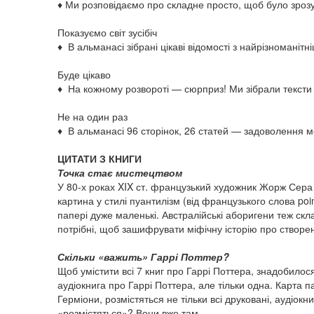
♦ Ми розповідаємо про складне просто, щоб було зро
Показуємо світ зусібіч
♦ В альманасі зібрані цікаві відомості з найрізноманітн
Буде цікаво
♦ На кожному розвороті — сюрприз! Ми зібрали тексти р
Не на один раз
♦ В альманасі 96 сторінок, 26 статей — задоволення м
ЦИТАТИ З КНИГИ
Точка стає мистецтвом
У 80-х роках XIX ст. французький художник Жорж Сера 
картина у стилі пуантилізм (від французького слова po
папері дуже маленькі. Австралійські аборигени теж скла
потрібні, щоб зашифрувати міфічну історію про створенн
Скільки «важить» Гаррі Поттер?
Щоб умістити всі 7 книг про Гаррі Поттера, знадобилос
аудіокнига про Гаррі Поттера, але тільки одна. Карта па
Герміони, розмістяться не тільки всі друковані, аудіок
«розмістяться»? Вони вже там.