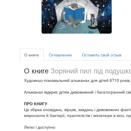
О книге
Оглавление
Оставить свой отзыв
О книге
Зоряний пил під подушк
Художньо-пізнавальний альманах для дітей 6?10 років, у я
Альманах відкриє дітям дивовижний і багатогранний світ
ПРО КНИГУ
Це збірка оповідань, віршів, завдань і дивовижних факт
мікроскопи й бактерії, пуантилістів і мініатюри в кіно,
Легко і доступно