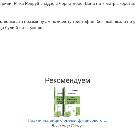
ті річки. Річка Репруa впадає в Чорне море. Вона на 7 метрів коротша
 створювати незамінну амінокислоту триптофан, без якої ніколи не
ди були б не в гуморі.
Рекомендуем
Практична енциклопедія фінансового ...
Владимир Савчук