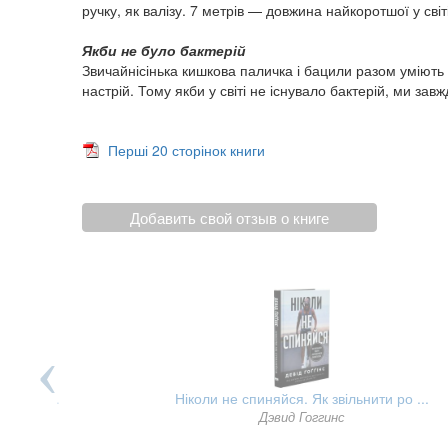
ручку, як валізу. 7 метрів — довжина найкоротшої у сві
Якби не було бактерій
Звичайнісінька кишкова паличка і бацили разом уміють
настрій. Тому якби у світі не існувало бактерій, ми завж
Перші 20 сторінок книги
Добавить свой отзыв о книге
я нашо ...
Ніколи не спиняйся. Як звільнити ро ...
бех
Дэвид Гоггинс