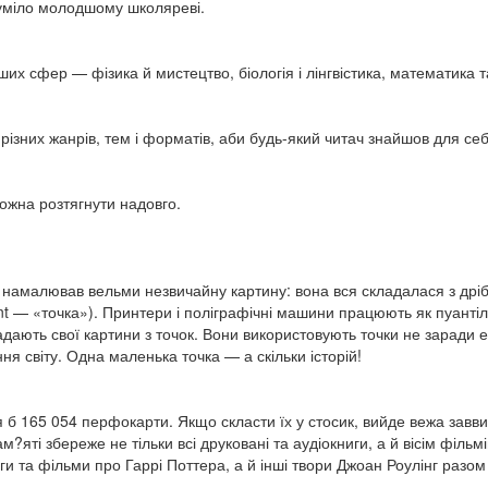
зуміло молодшому школяреві.
іших сфер — фізика й мистецтво, біологія і лінгвістика, математика т
ізних жанрів, тем і форматів, аби будь-який читач знайшов для себ
ожна розтягнути надовго.
намалював вельми незвичайну картину: вона вся складалася з дрібн
int — «точка»). Принтери і поліграфічні машини працюють як пуантіл
дають свої картини з точок. Вони використовують точки не заради ек
я світу. Одна маленька точка — а скільки історій!
я б 165 054 перфокарти. Якщо скласти їх у стосик, вийде вежа завв
м?яті збереже не тільки всі друковані та аудіокниги, а й вісім фільм
ниги та фільми про Гаррі Поттера, а й інші твори Джоан Роулінг раз