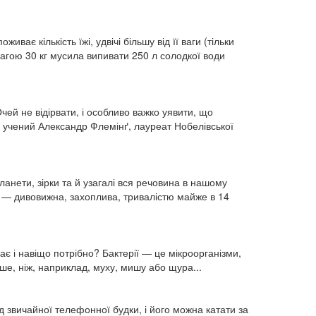
ває кількість їжі, удвічі більшу від її ваги (тільки
 вагою 30 кг мусила випивати 250 л солодкої води
чей не відірвати, і особливо важко уявити, що
учений Александр Флемінґ, лауреат Нобелівської
анети, зірки та й узагалі вся речовина в нашому
рія — дивовижна, захоплива, тривалістю майже в 14
є і навіщо потрібно? Бактерії — це мікроорганізми,
гше, ніж, наприклад, муху, мишу або щура...
д звичайної телефонної будки, і його можна катати за