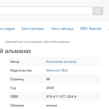
 и скидки
Бестселлеры
Хиты месяца
KBU Awards
й
Зоряний пил під подушкою. Дитячий альманах
ий альманах
Автор
Коллектив авторов
Издательство
Монолит-Bizz
Cтраниц
96
Год
2020
ISBN
978-617-577-224-9
Обложка
мягкая