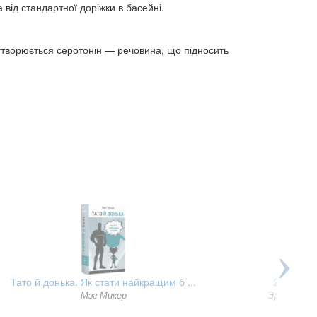
 від стандартної доріжки в басейні.
 утворюється серотонін — речовина, що підносить
Тато й донька. Як стати найкращим б ...
2024 кіло
Мэг Микер
Эрик Ван 