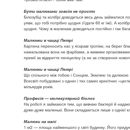
Бути малюками зовсім не просто
Білозубці та колібрі доводиться весь день займатися пошу
уяви, що тобі потрібно щодня з'їдати 60 кг їжі). А кол
щодня. Чому ж малюкам доводиться постійно і так бага
Малюнки в чашці Петрі
Картина переносить нас у яскраві тропіки, на берег бл
намальована вона не фарбами, а живими організмами 
премії за відкриття пеніциліну (а не за створення ново
Малюнки в чашці Петрі
Що спільного між тобою і Сонцем, Землею та далекою к
Всесвіті побудовані з одних і тих самих крихітних «цег
мільярдів років.
Професія — молекулярний біолог
На роботі я займаюся тим, що вивчаю бактерії й надаю 
дуже-дуже маленькі. Вони складаються лише з однієї кл
Малюки на мапі
1 м2 — площа найменшого у світі будинку. Його придума