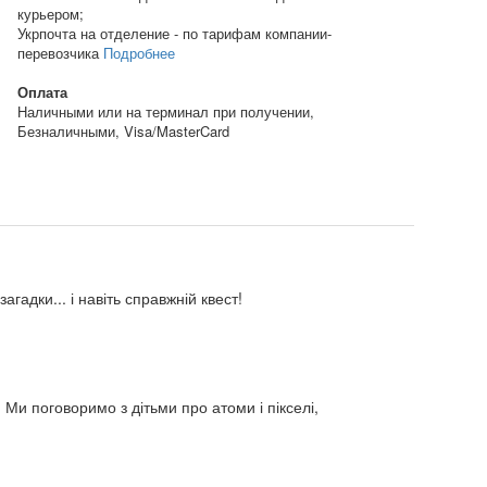
курьером;
Укрпочта на отделение - по тарифам компании-
перевозчика
Подробнее
Оплата
Наличными или на терминал при получении,
Безналичными, Visa/MasterCard
агадки... і навіть справжній квест!
 Ми поговоримо з дітьми про атоми і пікселі,