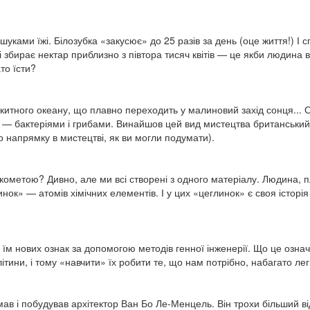
ками їжі. Білозубка «закусює» до 25 разів за день (оце життя!) І спожи
ібрі збирає нектар приблизно з півтора тисяч квітів — це якби людина
то їсти?
акитного океану, що плавно переходить у малиновий захід сонця... О
— бактеріями і грибами. Винайшов цей вид мистецтва британський 
го напрямку в мистецтві, як ви могли подумати).
ометою? Дивно, але ми всі створені з одного матеріалу. Людина, пл
линок» — атомів хімічних елементів. І у цих «цеглинок» є своя істо
їм нових ознак за допомогою методів генної інженерії. Що це означа
ітини, і тому «навчити» їх робити те, що нам потрібно, набагато ле
в і побудував архітектор Ван Бо Ле-Менцель. Він трохи більший ві