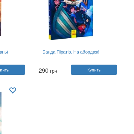
аньї
Банда Піратів. На абордаж!
Автор:
Оливер Дюпен
290
пить
грн
Купить
Год:
2021
Издательство:
Ранок
Обложка:
твердая
Язык:
Украинский