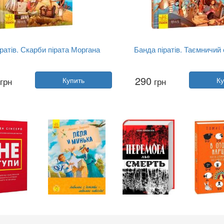
ратів. Скарби пірата Моргана
Банда піратів. Таємничий 
Автор:
Оливер Дюпен
Автор:
Оливер Дюпен
290
грн
Купить
грн
Ку
Год:
2021
Год:
2021
Издательство:
Ранок
Издательство:
Ранок
Обложка:
твердая
Обложка:
твердая
Язык:
Украинский
Язык:
Украинский