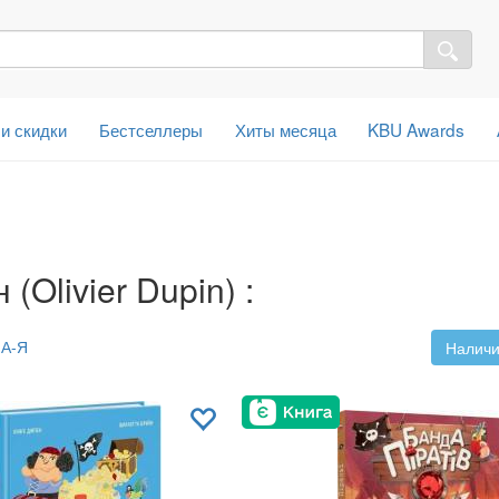
 и скидки
Бестселлеры
Хиты месяца
KBU Awards
Olivier Dupin) :
А-Я
Наличи