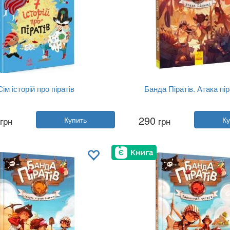
Сім історій про піратів
Банда Піратів. Атака пір
Автор:
Оливер Дюпен
Автор:
Оливер Дюпен
290
грн
Купить
грн
Ку
Год:
2025
Год:
2021
Издательство:
Ранок
Издательство:
Ранок
Обложка:
твердая
Обложка:
твердая
Язык:
Украинский
Язык:
Украинский