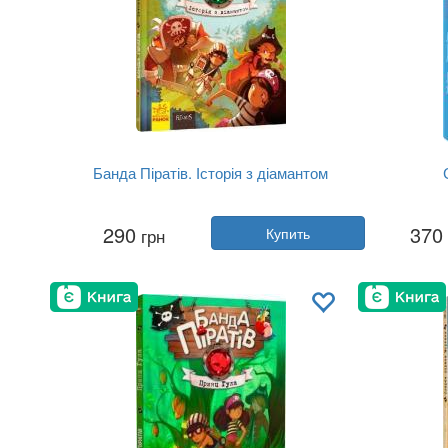
Банда Піратів. Історія з діамантом
Автор:
Оливер Дюпен
290
370
грн
Купить
Год:
2021
Издательство:
Ранок
Обложка:
твердая
Язык:
Украинский