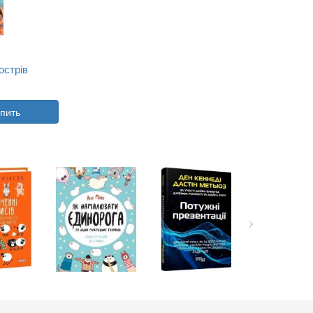
острів
пить