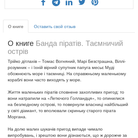
О книге
Оставить свой отзыв
О книге
Банда піратів. Таємничий
острів
Трійко дітлахів – Томас Вогняний, Марі Безстрашна, Віллі-
розумник – і їхній вірний супутник папуга месьє Муді
обожнюють море і таємниці. На справжньому маленькому
кораблі вони часто виходять у море.
Життя маленьких піратів сповнене захопливих пригод: то
вони натрапили на «Летючого Голландця», то опинилися
на безлюдному острові, то повернули власниці найбільший
у світі діамант, то вполювали скриньку старого пірата
Моргана.
На долю малих шукачів пригод випаде чимало
випробувань, і зрештою вони дізнаються, що ж дорожче за