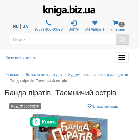
0
|
RU
UA
(067) 466-83-23
Войти
Желаемые
Корзина
Каталог книг
Главная
Детская литература
Художественные книги для детей
Банда піратів. Таємничий острів
Банда піратів. Таємничий острів
В желаемые
Код: 2100031279