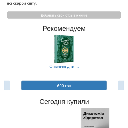
всі скарби світу.
Добавить свой отзыв о книге
Рекомендуем
.
Опівнічні діти ...
П
690 грн
Сегодня купили