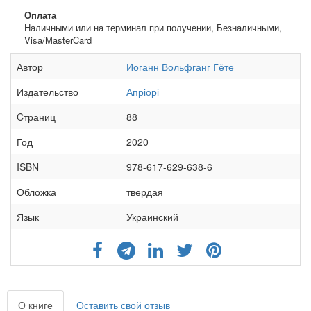
Оплата
Наличными или на терминал при получении, Безналичными,
Visa/MasterCard
Автор
Иоганн Вольфганг Гёте
Издательство
Апріорі
Cтраниц
88
Год
2020
ISBN
978-617-629-638-6
Обложка
твердая
Язык
Украинский
О книге
Оставить свой отзыв