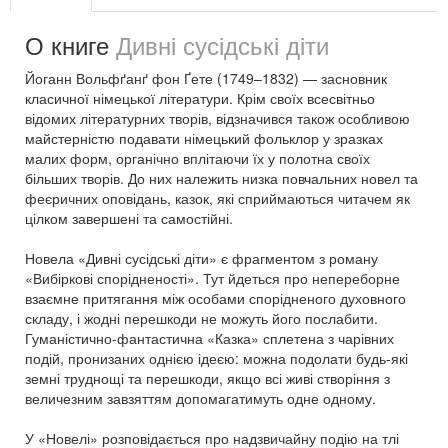
О книге
Дивні сусідські діти
Йоганн Вольфґанґ фон Ґете (1749–1832) — засновник
класичної німецької літератури. Крім своїх всесвітньо
відомих літературних творів, відзначився також особливою
майстерністю подавати німецький фольклор у зразках
малих форм, органічно вплітаючи їх у полотна своїх
більших творів. До них належить низка повчальних новел та
феєричних оповідань, казок, які сприймаються читачем як
цілком завершені та самостійні.
Новела «Дивні сусідські діти» є фрагментом з роману
«Вибіркові спорідненості». Тут йдеться про непереборне
взаємне притягання між особами спорідненого духовного
складу, і жодні перешкоди не можуть його послабити.
Гуманістично-фантастична «Казка» сплетена з чарівних
подій, пронизаних однією ідеєю: можна подолати будь-які
земні труднощі та перешкоди, якщо всі живі створіння з
величезним завзяттям допомагатимуть одне одному.
У «Новелі» розповідається про надзвичайну подію на тлі