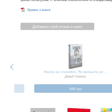
Уривок з книги
Добавить свой отзыв о книге
я нашо ...
Ніколи не спиняйся. Як звільнити ро ...
бех
Дэвид Гоггинс
490 грн