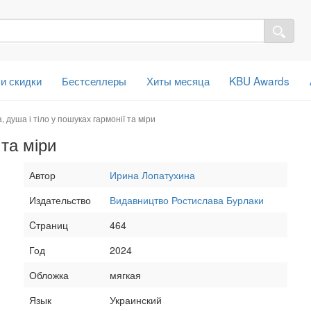
 и скидки
Бестселлеры
Хиты месяца
KBU Awards
а, душа і тіло у пошуках гармонії та міри
 та міри
Автор
Ирина Лопатухина
Издательство
Видавництво Ростислава Бурлаки
Cтраниц
464
Год
2024
Обложка
мягкая
Язык
Украинский