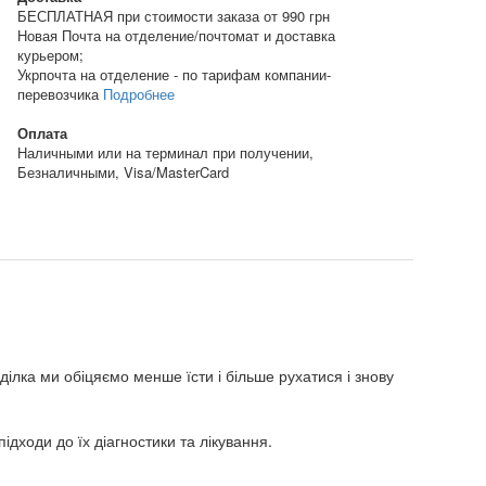
БЕСПЛАТНАЯ при стоимости заказа от 990 грн
Новая Почта на отделение/почтомат и доставка
курьером;
Укрпочта на отделение - по тарифам компании-
перевозчика
Подробнее
Оплата
Наличными или на терминал при получении,
Безналичными, Visa/MasterCard
ділка ми обіцяємо менше їсти і більше рухатися і знову
дходи до їх діагностики та лікування.