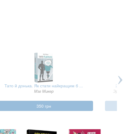
Тато й донька. Як стати найкращим б ...
2024 кіло
Мэг Микер
Эрик Ван 
350 грн