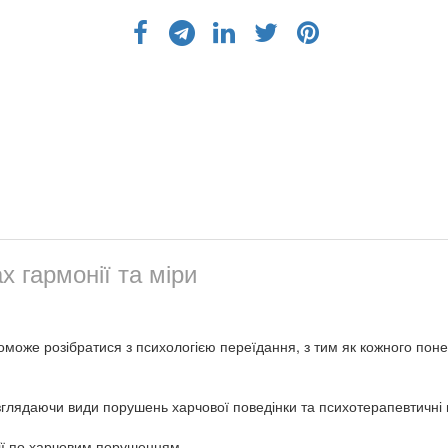
х гармонії та міри
поможе розібратися з психологією переїдання, з тим як кожного поне
глядаючи види порушень харчової поведінки та психотерапевтичні пі
ції по харчовим порушенням.