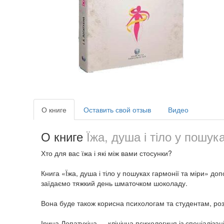
О книге
Оставить свой отзыв
Видео
О книге
Їжа, душа і тіло у пошука
Хто для вас їжа і які між вами стосунки?
Книга «Їжа, душа і тіло у пошуках гармонії та міри» до
заїдаємо тяжкий день шматочком шоколаду.
Вона буде також корисна психологам та студентам, роз
Ірина Лопатухіна — клінічна психологиня із спеціаліза