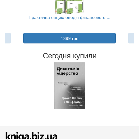
..
Практична енциклопедія фінансового ...
Та
1399 грн
Сегодня купили