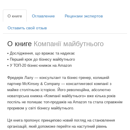
О книге
Оглавление
Рецензии экспертов
Оставить свой отзыв
О книге
Компанії майбутнього
• Дослідження, що вражає та надихає
• Перший крок до бізнесу майбутнього
• У ТОП-20 бізнес-книжок на Amazon
Фредерік Лалу — консультант та бізнес-тренер, колишній
партнер McKinsey & Company — консалтингової компанії з
майже столітньою історією. Його революційна, абсолютно
новаторська книжка «Компанії майбутнього» вже кілька років
поспіль не полишає топ-продажів на Amazon та стала справжнім
проривом у світі бізнесу майбутнього.
Ця книга пропонує принципово новий погляд на становлення
організацій, який допоможе перейти на наступний рівень