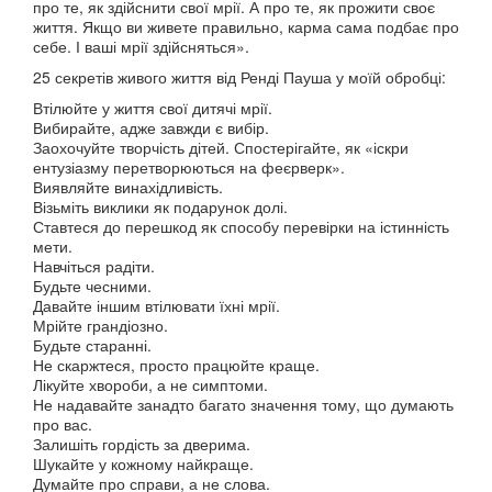
про те, як здійснити свої мрії. А про те, як прожити своє
життя. Якщо ви живете правильно, карма сама подбає про
себе. І ваші мрії здійсняться».
25 секретів живого життя від Ренді Пауша у моїй обробці:
Втілюйте у життя свої дитячі мрії.
Вибирайте, адже завжди є вибір.
Заохочуйте творчість дітей. Спостерігайте, як «іскри
ентузіазму перетворюються на феєрверк».
Виявляйте винахідливість.
Візьміть виклики як подарунок долі.
Ставтеся до перешкод як способу перевірки на істинність
мети.
Навчіться радіти.
Будьте чесними.
Давайте іншим втілювати їхні мрії.
Мрійте грандіозно.
Будьте старанні.
Не скаржтеся, просто працюйте краще.
Лікуйте хвороби, а не симптоми.
Не надавайте занадто багато значення тому, що думають
про вас.
Залишіть гордість за дверима.
Шукайте у кожному найкраще.
Думайте про справи, а не слова.