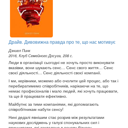
Драйв. Дивовижна правда про те, що нас мотивує
Дэниел Пинк
2016, Клуб Семейного Досуга, 208 с.
Люди в організації сьогодні не хочуть просто виконувати
вказівки, вони шукають сенс… Сенс свого життя… Сенс
своєї діяльності… Сенс діяльності своєї компанії.
І ми, керівники, можемо або очолити цей процес, або так і
перебиратимемо співробітників, нарікаючи на те, що
немає професіоналів і мало людей, які хочуть працювати,
та ще й працювати ефективно.
Майбутнє за тими компаніями, які допомагають
співробітникам набути сенсу!
Нині дедалі явнішим стає розрив між результатами
наукових досліджень у галузі спонукальних сил і
принципами, які закладено в основу бізнесу.