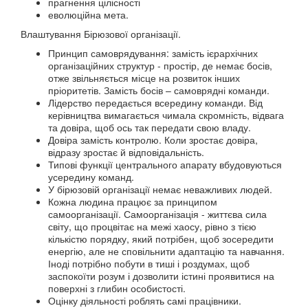
прагнення цілісності
еволюційна мета.
Влаштування Бірюзової організації.
Принцип самоврядування: замість ієрархічних
організаційних структур - простір, де немає босів,
отже звільняється місце на розвиток інших
пріоритетів. Замість босів – самоврядні команди.
Лідерство передається всередину команди. Від
керівництва вимагається чимала скромність, відвага
та довіра, щоб ось так передати свою владу.
Довіра замість контролю. Коли зростає довіра,
відразу зростає й відповідальність.
Типові функції центрального апарату вбудовуються
усередину команд.
У бірюзовій організації немає неважливих людей.
Кожна людина працює за принципом
самоорганізації. Самоорганізація - життєва сила
світу, що процвітає на межі хаосу, рівно з тією
кількістю порядку, який потрібен, щоб зосередити
енергію, але не сповільнити адаптацію та навчання.
Іноді потрібно побути в тиші і роздумах, щоб
заспокоїти розум і дозволити істині проявитися на
поверхні з глибин особистості.
Оцінку діяльності роблять самі працівники.