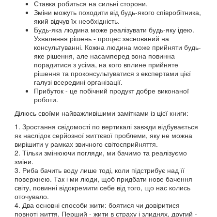
Ставка робиться на сильні сторони.
Зміни можуть походити від будь-якого співробітника,
який відчув їх необхідність.
Будь-яка людина може реалізувати будь-яку ідею.
Ухвалення рішень - процес заснований на
консультуванні. Кожна людина може прийняти будь-
яке рішення, але насамперед вона повинна
порадитися з усіма, на кого вплине прийняте
рішення та проконсультуватися з експертами цієї
галузі всередині організації.
Прибуток - це побічний продукт добре виконаної
роботи.
Ділюсь своїми найважливішими замітками із цієї книги:
1. Зростання свідомості по вертикалі завжди відбувається
як наслідок серйозної життєвої проблеми, яку не можна
вирішити у рамках звичного світосприйняття.
2. Тільки змінюючи погляди, ми бачимо та реалізуємо
зміни.
3. Риба бачить воду лише тоді, коли підстрибує над її
поверхнею. Так і ми люди, щоб придбати нове бачення
світу, повинні відокремити себе від того, що нас колись
оточувало.
4. Два основні способи жити: боятися чи довіритися
повноті життя. Перший - жити в страху і злиднях, другий -