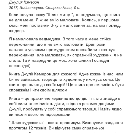
Джулия Кэмерон
2017, Видавництво Старого Лева, 0 с.
Коли почула назву "Шлях митця", то подумала, що книга
не для мене. Я ж не вмію малювати. Колись, у першому
класі мені поставили 3-ку з малювання за, на мій погляд,
шедевр.
Я намалювала ведмедика. З того часу в мене стійке
переконання, що я не вмію малювати. Довгі роки
навчання усіляким премудростям послабили «хватку»
переконання, але малювати, як справжній художник, я не
стала. Та й навряд чи це моє, хоча шляхи Господні
несповідні)
Книга Джулії Кемерон для кожного! Адже кожен із нас, чим
би не займався, творець та художник у якомусь сенсі. Це
книга про шлях до своїх мрій! Це книга про сміливість бути
справжнім і йти своїм шляхом!
Книга – це практичне керівництво до дії. І ті, хто знайде в
собі сили та сміливість діяти, згідно з рекомендаціями
Джулії, пробудять у собі справжнього творця. Навіть якщо
ви ніколи цього не підозрювали.
"Шлях художника" - книга-практикум. Виконуючи завдання
протягом 12 тижнів, Ви відчуєте смак справжньої