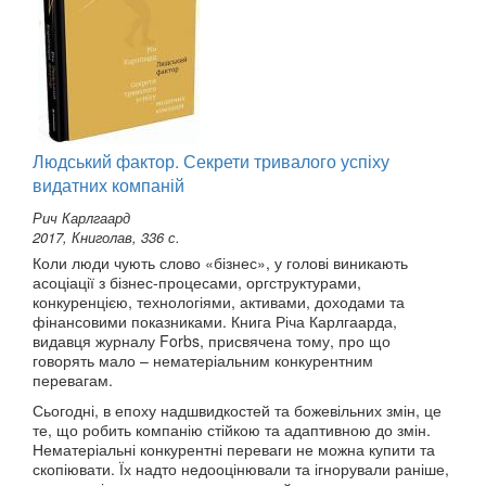
Людський фактор. Секрети тривалого успіху
видатних компаній
Рич Карлгаард
2017, Книголав, 336 с.
Коли люди чують слово «бізнес», у голові виникають
асоціації з бізнес-процесами, оргструктурами,
конкуренцією, технологіями, активами, доходами та
фінансовими показниками. Книга Річа Карлгаарда,
видавця журналу Forbs, присвячена тому, про що
говорять мало – нематеріальним конкурентним
перевагам.
Сьогодні, в епоху надшвидкостей та божевільних змін, це
те, що робить компанію стійкою та адаптивною до змін.
Нематеріальні конкурентні переваги не можна купити та
скопіювати. Їх надто недооцінювали та ігнорували раніше,