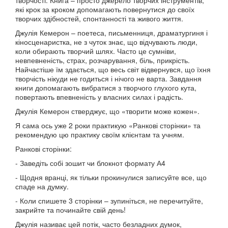
творчості. Книга – просто джерело творчих інструментів,
які крок за кроком допомагають повернутися до своїх
творчих здібностей, спонтанності та живого життя.
Джулія Кемерон – поетеса, письменниця, драматургиня і
кіносценаристка, не з чуток знає, що відчувають люди,
коли обирають творчий шлях. Часто це сумніви,
невпевненість, страх, розчарування, біль, прикрість.
Найчастіше їм здається, що весь світ відвернувся, що їхня
творчість нікуди не годиться і нічого не варта. Завдання
книги допомагають вибратися з творчого глухого кута,
повертають впевненість у власних силах і радість.
Джулія Кемерон стверджує, що «творити може кожен».
Я сама ось уже 2 роки практикую «Ранкові сторінки» та
рекомендую цю практику своїм клієнтам та учням.
Ранкові сторінки:
- Заведіть собі зошит чи блокнот формату А4
- Щодня вранці, як тільки прокинулися записуйте все, що
спаде на думку.
- Коли спишете 3 сторінки – зупиніться, не перечитуйте,
закрийте та починайте свій день!
Джулія називає цей потік, часто безладних думок,