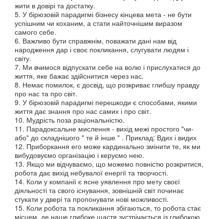
жити в довірі та достатку.
5. У бірюзовій парадигмі бізнесу кінцева мета - не бути
успішним чи коханим, а стати найточнішим виразом
самого себе.
6. Важливо бути справжнім, поважати дані нам від
народження дар і своє покликання, слугувати людям і
світу.
7. Ми вчимося відпускати себе на волю і прислухатися до
життя, яке бажає здійснитися через нас.
8. Немає помилок, є досвід, що розкриває глибшу правду
про нас та про світ.
9. У бірюзовій парадигмі перешкоди є способами, якими
життя дає знання про нас самих і про світ.
10. Мудрість поза раціональністю.
11. Парадоксальне мислення - вихід межі простого "чи-
або" до складнішого " те й інше " . Приклад: Вдих і видих
12. Приборкання его може кардинально змінити те, як ми
вибудовуємо організацію і керуємо нею.
13. Якщо ми відчуваємо, що можемо повністю розкритися,
робота дає вихід небувалої енергії та творчості.
14. Коли у компанії є ясне уявлення про мету своєї
діяльності та свого існування, зовнішній світ починає
стукати у двері та пропонувати нові можливості.
15. Коли робота та покликання збігаються, то робота стає
місцем, де наше глибоке щастя зустрічається із глибокою