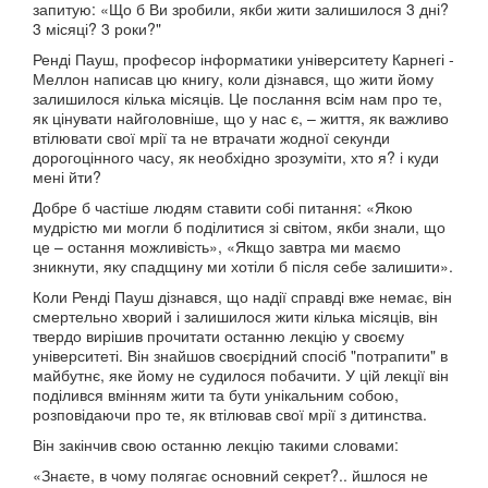
запитую: «Що б Ви зробили, якби жити залишилося 3 дні?
3 місяці? 3 роки?"
Ренді Пауш, професор інформатики університету Карнегі -
Меллон написав цю книгу, коли дізнався, що жити йому
залишилося кілька місяців. Це послання всім нам про те,
як цінувати найголовніше, що у нас є, – життя, як важливо
втілювати свої мрії та не втрачати жодної секунди
дорогоцінного часу, як необхідно зрозуміти, хто я? і куди
мені йти?
Добре б частіше людям ставити собі питання: «Якою
мудрістю ми могли б поділитися зі світом, якби знали, що
це – остання можливість», «Якщо завтра ми маємо
зникнути, яку спадщину ми хотіли б після себе залишити».
Коли Ренді Пауш дізнався, що надії справді вже немає, він
смертельно хворий і залишилося жити кілька місяців, він
твердо вирішив прочитати останню лекцію у своєму
університеті. Він знайшов своєрідний спосіб "потрапити" в
майбутнє, яке йому не судилося побачити. У цій лекції він
поділився вмінням жити та бути унікальним собою,
розповідаючи про те, як втілював свої мрії з дитинства.
Він закінчив свою останню лекцію такими словами:
«Знаєте, в чому полягає основний секрет?.. йшлося не