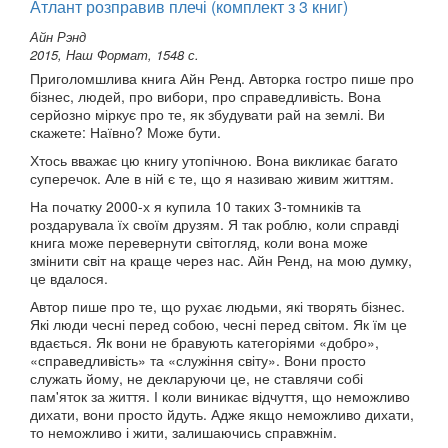
Атлант розправив плечі (комплект з 3 книг)
Айн Рэнд
2015, Наш Формат, 1548 с.
Приголомшлива книга Айн Ренд. Авторка гостро пише про
бізнес, людей, про вибори, про справедливість. Вона
серйозно міркує про те, як збудувати рай на землі. Ви
скажете: Наївно? Може бути.
Хтось вважає цю книгу утопічною. Вона викликає багато
суперечок. Але в ній є те, що я називаю живим життям.
На початку 2000-х я купила 10 таких 3-томників та
роздарувала їх своїм друзям. Я так роблю, коли справді
книга може перевернути світогляд, коли вона може
змінити світ на краще через нас. Айн Ренд, на мою думку,
це вдалося.
Автор пише про те, що рухає людьми, які творять бізнес.
Які люди чесні перед собою, чесні перед світом. Як їм це
вдається. Як вони не бравують категоріями «добро»,
«справедливість» та «служіння світу». Вони просто
служать йому, не декларуючи це, не ставлячи собі
пам'яток за життя. І коли виникає відчуття, що неможливо
дихати, вони просто йдуть. Адже якщо неможливо дихати,
то неможливо і жити, залишаючись справжнім.