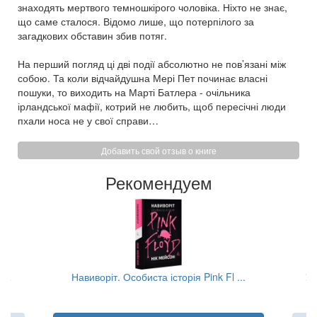
знаходять мертвого темношкірого чоловіка. Ніхто не знає,
що саме сталося. Відомо лише, що потерпілого за
загадкових обставин збив потяг.
На перший погляд ці дві події абсолютно не пов’язані між
собою. Та коли відчайдушна Мері Пет починає власні
пошуки, то виходить на Марті Батлера - очільника
ірландської мафії, котрий не любить, щоб пересічні люди
пхали носа не у свої справи…
Добавить свой отзыв о книге
Рекомендуем
...
Навиворіт. Особиста історія Pink Fl ...
Ум