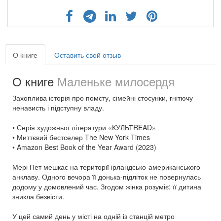
О книге
Оставить свой отзыв
О книге
Маленьке милосердя
Захоплива історія про помсту, сімейні стосунки, гнітючу
ненависть і підступну владу.
• Серія художньої літератури «КУЛЬТREAD»
• Миттєвий бестселер The New York Times
• Amazon Best Book of the Year Award (2023)
Мері Пет мешкає на території ірландсько-американського
анклаву. Одного вечора її донька-підліток не повернулась
додому у домовлений час. Згодом жінка розуміє: її дитина
зникла безвісти.
У цей самий день у місті на одній із станцій метро