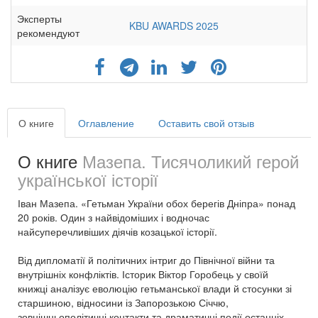
Эксперты
KBU AWARDS 2025
рекомендуют
О книге
Оглавление
Оставить свой отзыв
О книге
Мазепа. Тисячоликий герой
української історії
Іван Мазепа. «Гетьман України обох берегів Дніпра» понад
20 років. Один з найвідоміших і водночас
найсуперечливіших діячів козацької історії.
Від дипломатії й політичних інтриг до Північної війни та
внутрішніх конфліктів. Історик Віктор Горобець у своїй
книжці аналізує еволюцію гетьманської влади й стосунки зі
старшиною, відносини із Запорозькою Січчю,
зовнішньополітичні контакти та драматичні події останніх