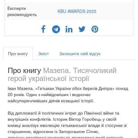
Експерти
KBU AWARDS 2025
рекомендують
Про книгу
Зміст
Залишити свій відгук
Про книгу
Мазепа. Тисячоликий
герой української історії
Іван Мазепа. «Гетьман України обох берегів Дніпра» понад
20 років. Один з найвідоміших і водночас
найсуперечливіших діячів козацької історії.
Від дипломатії й політичних інтриг до Північної війни та
внутрішніх конфліктів. Історик Віктор Горобець у своїй
книжці аналізує еволюцію гетьманської влади й стосунки зі
старшиною, відносини із Запорозькою Січчю,
зовнішньополітичні контакти та драматичні події останніх