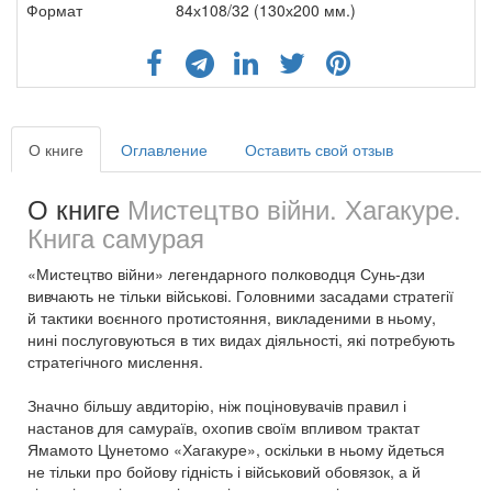
Формат
84х108/32 (130х200 мм.)
О книге
Оглавление
Оставить свой отзыв
О книге
Мистецтво війни. Хагакуре.
Книга самурая
«Мистецтво війни» легендарного полководця Сунь-дзи
вивчають не тільки військові. Головними засадами стратегії
й тактики воєнного протистояння, викладеними в ньому,
нині послуговуються в тих видах діяльності, які потребують
стратегічного мислення.
Значно більшу авдиторію, ніж поціновувачів правил і
настанов для самураїв, охопив своїм впливом трактат
Ямамото Цунетомо «Хагакуре», оскільки в ньому йдеться
не тільки про бойову гідність і військовий обовязок, а й