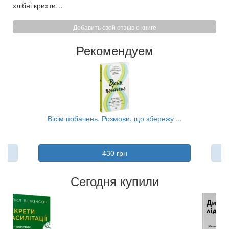
хлібні крихти…
Добавить свой отзыв о книге
Рекомендуем
..
Вісім побачень. Розмови, що збережу ...
Л
430 грн
Сегодня купили