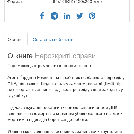
Формат
84х108/32 (130х200 мм.)
О книге
Оставить свой отзыв
О книге
Нерозкриті справи
Переможець отримає життя переможеного.
Агент Ґарднер Кемден - співробітник особливого підрозділу
ФБР, під назвою Відділ аналізу закономірностей (ВАЗ). До
них звертаються лише тоді, коли розслідування заходить у
глухий кут.
Під час зясування обставин чергової справи аналіз ДНК
виявляє звязок жертви з серійним убивцею, якого вважали
мертвим, і підрозділ береться до роботи.
Убивця скоює злочин за злочином, залишаючи трупи, мов