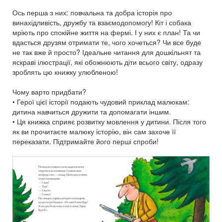
Ось перша з них: повчальна та добра історія про
винахідливість, дружбу та взаємодопомогу! Кіт і собака
мріють про спокійне життя на фермі. І у них є план! Та чи
вдасться друзям отримати те, чого хочеться? Чи все буде
не так вже й просто? Ідеальне читання для дошкільнят та
яскраві ілюстрації, які обожнюють діти всього світу, одразу
зроблять цю книжку улюбленою!
Чому варто придбати?
• Герої цієї історії подають чудовий приклад малюкам:
дитина навчиться дружити та допомагати іншим.
• Ця книжка сприяє розвитку мовлення у дитини. Після того
як ви прочитаєте малюку історію, він сам захоче її
переказати. Підтримайте його перші спроби!