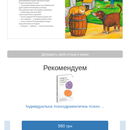
Добавить свой отзыв о книге
Рекомендуем
Індивідуальна психодраматична психо ...
В
580 грн