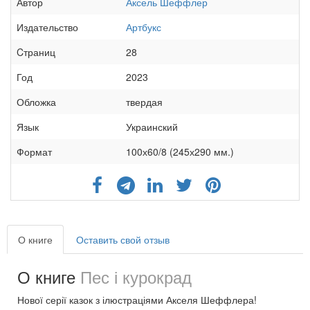
Автор
Аксель Шеффлер
Издательство
Артбукс
Cтраниц
28
Год
2023
Обложка
твердая
Язык
Украинский
Формат
100х60/8 (245х290 мм.)
О книге
Оставить свой отзыв
О книге
Пес і курокрад
Нової серії казок з ілюстраціями Акселя Шеффлера!