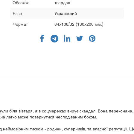
Обложка
твердая
Язык
Украинский
Формат
84х108/32 (130х200 мм.)
инули біля вівтаря, а в соцмережах вирує скандал. Вона переконана
удача легко може повернутися несподіваним боком.
неймовірним тиском - родини, суперників, та власної репутації. Що