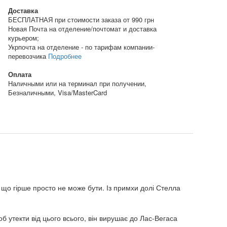
Доставка
БЕСПЛАТНАЯ при стоимости заказа от 990 грн
Новая Почта на отделение/почтомат и доставка
курьером;
Укрпочта на отделение - по тарифам компании-
перевозчика
Подробнее
Оплата
Наличными или на терминал при получении,
Безналичными, Visa/MasterCard
, що гірше просто не може бути. Із примхи долі Стелла
б утекти від цього всього, він вирушає до Лас-Вегаса