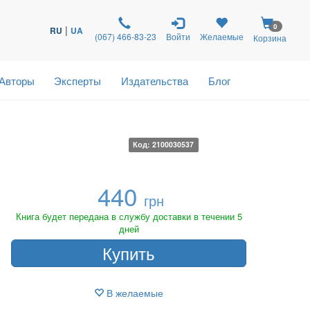
0
|
RU
UA
(067) 466-83-23
Войти
Желаемые
Корзина
Авторы
Эксперты
Издательства
Блог
Код: 2100030537
440
грн
Книга будет передана в службу доставки в течении 5
дней
Купить
В желаемые