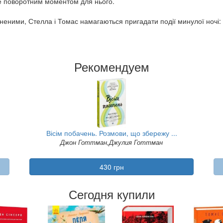
не поворотним моментом для нього.
еними, Стелла і Томас намагаються пригадати події минулої ночі: 
Рекомендуем
Вісім побачень. Розмови, що збережу ...
Джон Готтман,Джулия Готтман
430 грн
Сегодня купили