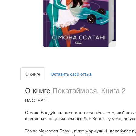
О книге
Оставить свой отзыв
О книге
Покатаймося. Книга 2
НА СТАРТ!
Стелла Болдуїн ще не оговталася після того, як її пок
опиняється на дівич-вечорі в Лас-Вегасі - у місці, де 
Томас Максвелл-Браун, пілот Формули-1, перебуває під 