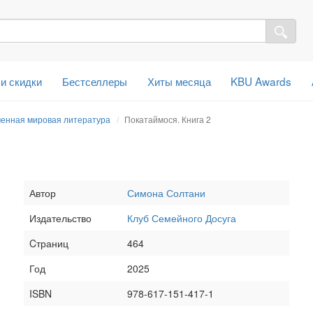
 и скидки
Бестселлеры
Хиты месяца
KBU Awards
енная мировая литература
Покатаймося. Книга 2
Автор
Симона Солтани
Издательство
Клуб Семейного Досуга
Cтраниц
464
Год
2025
ISBN
978-617-151-417-1