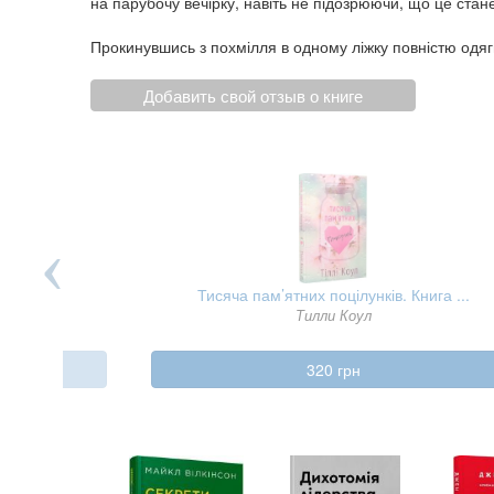
на парубочу вечірку, навіть не підозрюючи, що це ста
Прокинувшись з похмілля в одному ліжку повністю одягн
Добавить свой отзыв о книге
.
Тисяча пам’ятних поцілунків. Книга ...
Тилли Коул
320 грн