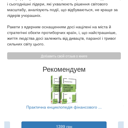
і сьогоднішні лідери, які ухвалюють рішення світового
масштабу, аналізують події, що відбуваються, не краще за
лідерів учорашніх.
Ракети з ядерним оснащенням досі націлені на міста й
стратегічні обєкти протиборчих країн, і, що найстрашніше,
життя людства досі залежить від дивацтв, параної і тривог
сильних світу цього.
Добавить свой отзыв о книге
Рекомендуем
..
Практична енциклопедія фінансового ...
Та
1399 грн