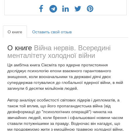
О книге
Оставить свой отзыв
О книге
Війна нервів. Всередині
менталітету холодної війни
Ця амбітна книга Сіксміта про ядерне протистояння
досліджує психологію епохи взаємного гарантованого
знищення, коли воєначальники та державні діячі двох
супердержав готувалися до глобальної ядерної війни, в якій
загинули б десятки мільйонів людей.
Автор аналізує особистості світових лідерів і дипломатів, а
також той вплив, що його пропагандистська війна (від
дезінформації до "психологічних операцій") чинила на
звичайних людей, коли брехня і сфальшовані новини часом
ставали потужнішими за правду. Водночас він нагадує, що
ми продовжуємо жити з емоційною травмою холодної війни,