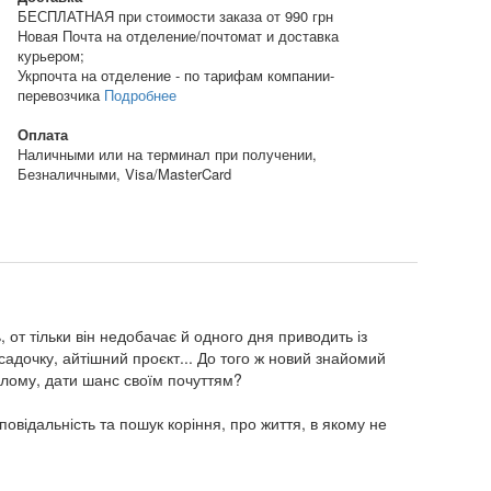
БЕСПЛАТНАЯ при стоимости заказа от 990 грн
Новая Почта на отделение/почтомат и доставка
курьером;
Укрпочта на отделение - по тарифам компании-
перевозчика
Подробнее
Оплата
Наличными или на терминал при получении,
Безналичными, Visa/MasterCard
 от тільки він недобачає й одного дня приводить із
 садочку, айтішний проєкт... До того ж новий знайомий
нулому, дати шанс своїм почуттям?
повідальність та пошук коріння, про життя, в якому не