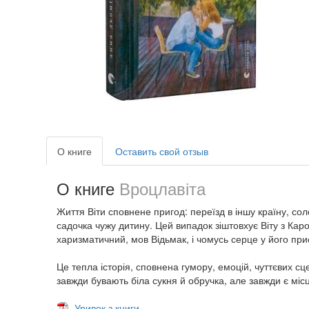
О книге
Оставить свой отзыв
О книге
Вроцлавіта
Життя Віти сповнене пригод: переїзд в іншу країну, сол
садочка чужу дитину. Цей випадок зіштовхує Віту з Каро
харизматичний, мов Відьмак, і чомусь серце у його при
Це тепла історія, сповнена гумору, емоцій, чуттєвих сц
завжди бувають біла сукня й обручка, але завжди є міс
Уривок з книги