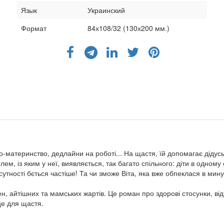
Язык
Украинский
Формат
84х108/32 (130х200 мм.)
о-материнство, дедлайни на роботі... На щастя, їй допомагає дідусь,
лем, із яким у неї, виявляється, так багато спільного: діти в одному
сутності бється частіше! Та чи зможе Віта, яка вже обпеклася в ми
ен, айтішних та мамських жартів. Це роман про здорові стосунки, від
це для щастя.