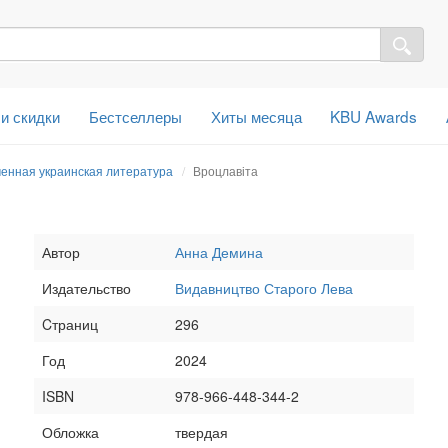
 и скидки
Бестселлеры
Хиты месяца
KBU Awards
енная украинская литература
Вроцлавіта
Автор
Анна Демина
Издательство
Видавництво Старого Лева
Cтраниц
296
Год
2024
ISBN
978-966-448-344-2
Обложка
твердая