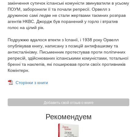
закінчення сутичок іспанські комуністи звинуватили в усьому
ПОУМ, заборонили її та почали репресії. Орвелл з
дружиною самі ледве не стали жертвами таємних розправ
агентів НКВС. Джордж був поранений у горло і втратив
голос на цілий рік.
Подружжю вдалося втекти з Іспанії, і 1938 року Орвелл
опублікував книгу, написану з позицій антифашизму та
антисталінізму. Письменник протестував проти політичних
репресій, здійснюваних іспанськими комуністами, тотальної
брехні та наклепів, які поширював проти своїх противників
Комінтерн.
Сторінки з книги
Добавить свой отзыв о книге
Рекомендуем