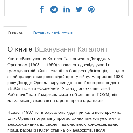
О книге
Оставить свой отзыв
О книге
Вшанування Каталонії
Книга «Вшанування Каталонії», написана Джорджем
Орвеллом (1903 — 1950) з власного досвіду участі в
громадянській війні в Іспанії на боці республіканців, — одна
з найправдивіших розповідей про ту війну. Наприкінці 1936
року Джордж Орвелл вирушив до Іспанії як кореспондент
«BBC» і газети «Observer». У складі ополчення лівої
Робітничої партії марксистського об’єднання (ПОУМ) він
кілька місяців воював на фронті проти франкістів.
Навесні 1937-го, в Барселоні, куди приїхала його дружина
Елін, Орвелл потрапив у протистояння між комуністами й
анархо-синдикалістською Національною конфедерацією
праці, разом із ПОУМ став на бік анархістів. Після