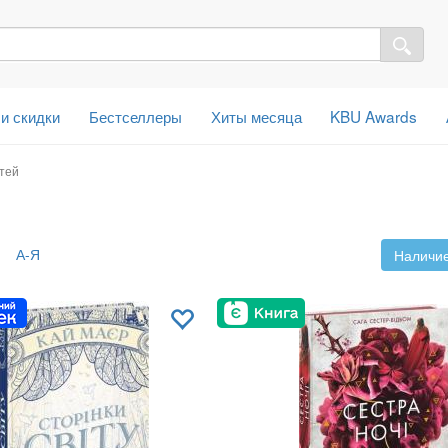
 и скидки
Бестселлеры
Хиты месяца
KBU Awards
тей
А-Я
Наличие