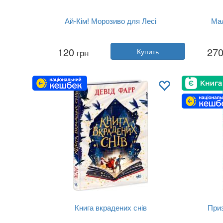
Ай-Кім! Морозиво для Лесі
Мал
Автор:
Таис Золотковская
120
27
грн
Купить
Год:
2018
Издательство:
Монолит-Bizz
Обложка:
твердая
Язык:
Украинский
Книга вкрадених снів
Приз