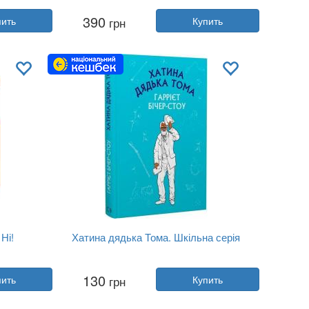
о
Автор:
Изабелла Палья
390
пить
грн
Купить
Год:
2023
ing
Издательство:
Ранок
Обложка:
твердая
Язык:
Украинский
Ні!
Хатина дядька Тома. Шкільна серія
Автор:
Гарриет Бичер-Стоу
130
пить
грн
Купить
Год:
2021
Издательство:
BookChef
Обложка:
твердая