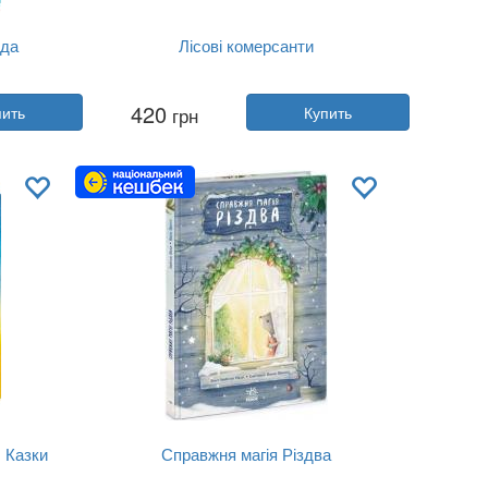
ида
Лісові комерсанти
й
Автор:
Сергей Вожжов
420
пить
грн
Купить
Год:
2023
аро...
Издательство:
Ранок
Обложка:
твердая
Язык:
Украинский
. Казки
Справжня магія Різдва