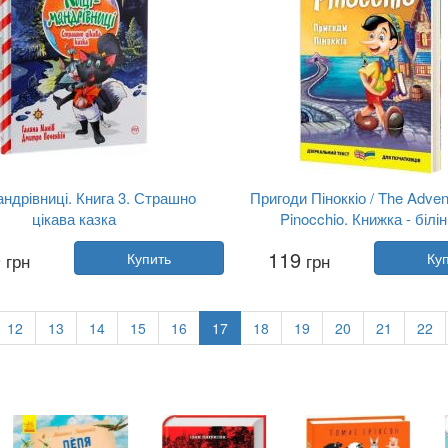
андрівниці. Книга 3. Страшно
Пригоди Піноккіо / The Adven
цікава казка
Pinocchio. Книжка - білін
Автор:
Галина Манив
Автор:
Карло Коллоди
0
119
грн
Купить
грн
Ку
Год:
2020
Год:
2025
Издательство:
РМ
Издательство:
Мандрiвец
Обложка:
мягкая
Обложка:
мягкая
Язык:
Украинский
Язык:
Украинский
12
13
14
15
16
17
18
19
20
21
22