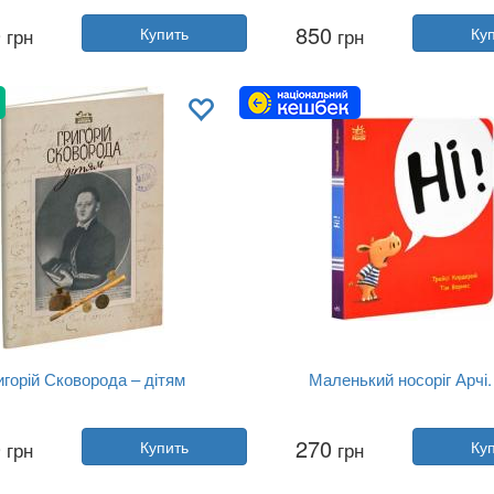
Автор:
Коллектив авторов
Автор:
Всеволод Нестайк
0
850
грн
Купить
грн
Ку
Год:
2022
Год:
2023
дательство:
Stone Publishing
Издательство:
Stone Publish
Обложка:
твердая
Обложка:
твердая
Язык:
Украинский
Язык:
Украинский
игорій Сковорода – дітям
Маленький носоріг Арчі. 
Автор:
Григорий Сковорода
Автор:
Трейси Кордерой
0
270
грн
Купить
грн
Ку
Год:
2017
Год:
2024
Издательство:
Апріорі
Издательство:
Ранок
Обложка:
мягкая
Обложка:
твердая