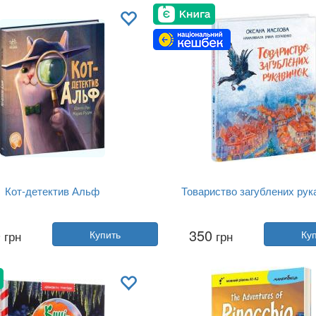
Язык:
Украинский
Язык:
Украинский
Кот-детектив Альф
Товариство загублених рук
Автор:
Юлита Ран
Автор:
Оксана Маслова
0
350
грн
Купить
грн
Ку
Год:
2022
Год:
2023
Издательство:
Ранок
Издательство:
Ранок
Обложка:
твердая
Обложка:
твердая
Язык:
Русский
Язык:
Украинский