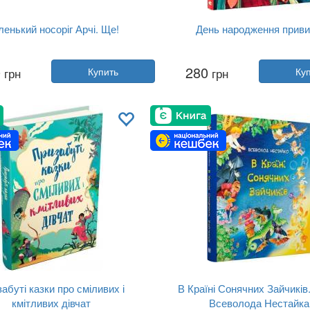
енький носоріг Арчі. Ще!
День народження прив
Автор:
Трейси Кордерой
Автор:
Сашко Дермански
0
280
грн
Купить
грн
Ку
Год:
2024
Год:
2023
Издательство:
Ранок
Издательство:
Видавництво Ст
Обложка:
твердая
Обложка:
твердая
Язык:
Украинский
Язык:
Украинский
абуті казки про сміливих і
В Країні Сонячних Зайчиків
кмітливих дівчат
Всеволода Нестайка