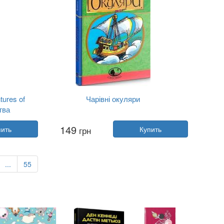
tures of
Чарівні окуляри
гва
Автор:
Всеволод Нестайко
149
пить
грн
Купить
Год:
2022
ь
Издательство:
Богдан
Обложка:
твердая
Язык:
Украинский
...
55