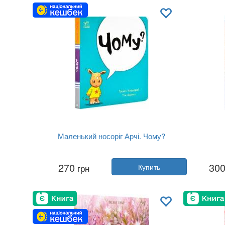
Язык:
Украинский
Маленький носоріг Арчі. Чому?
Автор:
Трейси Кордерой
270
30
грн
Купить
Год:
2024
Издательство:
Ранок
Обложка:
твердая
Язык:
Украинский