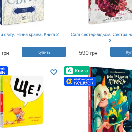
и світу. Нічна країна. Книга 2
Сага сестер-відьом. Сестра но
3
Автор:
Кай Майер
Автор:
Мара Вульф
0
590
грн
Купить
грн
Ку
Год:
2021
Год:
2025
Издательство:
Readberry
Издательство:
Readberry
Обложка:
твердая
Обложка:
твердая
Язык:
Украинский
Язык:
Украинский