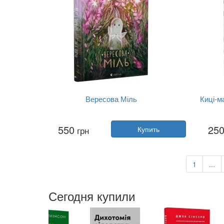
Вересова Міль
Киці-м
Автор:
Оксана Була
550
25
грн
Купить
Год:
2022
Издательство:
Видавництво Старо...
Обложка:
твердая
Язык:
Украинский
1
...
Сегодня купили