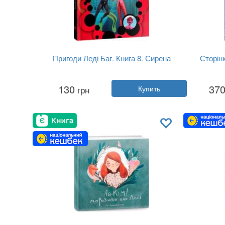
Пригоди Леді Баг. Книга 8. Сирена
Сторінк
Автор:
Коллектив авторов
130
37
грн
Купить
Год:
2021
Издательство:
Ранок
Обложка:
мягкая
Язык:
Украинский