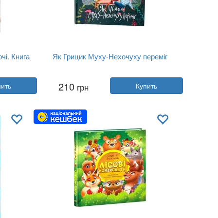
чі. Книга
Як Грицик Муху-Нехочуху переміг
Автор:
Юлия Илюха
210
пить
грн
Купить
Год:
2018
Издательство:
Монолит-Bizz
Обложка:
твердая
Язык:
Украинский