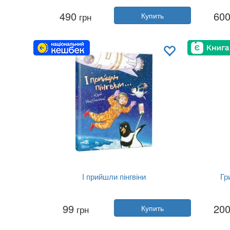
Автор:
Девид Фарр
490
60
грн
Купить
Год:
2023
Издательство:
Ранок
Из
Обложка:
твердая
Язык:
Украинский
І прийшли пінгвіни
Гр
Автор:
Юрий Никитинский
99
20
грн
Купить
Год:
2018
Издательство:
Vivat
Обложка:
твердая