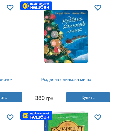
Язык:
Украинский
авичок
Різдвяна ялинкова миша
Автор:
Джозеф Коэльо
380
пить
грн
Купить
Год:
2024
Издательство:
Ранок
Обложка:
твердая
Язык:
Украинский