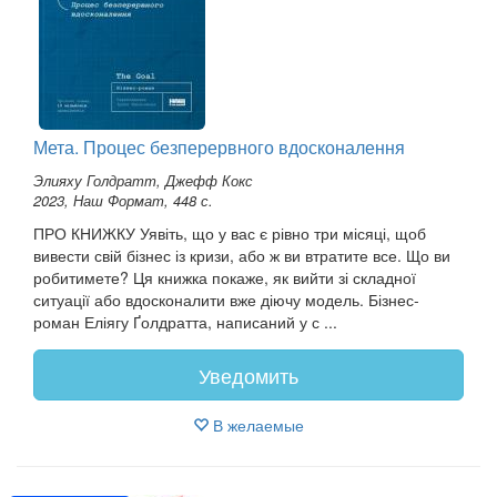
Мета. Процес безперервного вдосконалення
Элияху Голдратт, Джефф Кокс
2023, Наш Формат, 448 с.
ПРО КНИЖКУ Уявіть, що у вас є рівно три місяці, щоб
вивести свій бізнес із кризи, або ж ви втратите все. Що ви
робитимете? Ця книжка покаже, як вийти зі складної
ситуації або вдосконалити вже діючу модель. Бізнес-
роман Еліягу Ґолдратта, написаний у с ...
Уведомить
В желаемые