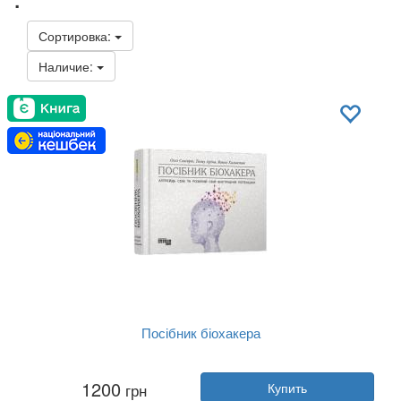
Сортировка:
Наличие:
Посібник біохакера
Автор:
Яакко Халметоя
1200
грн
Купить
Год:
2024