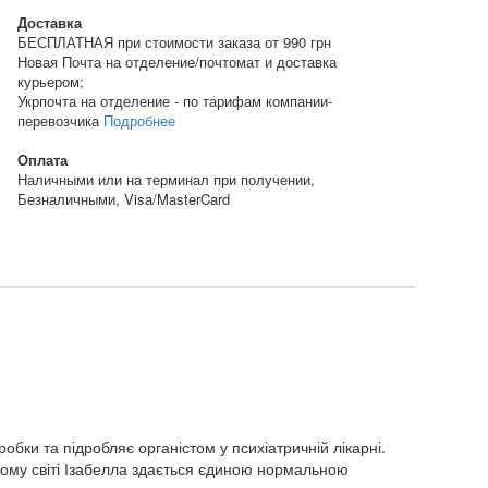
Доставка
БЕСПЛАТНАЯ при стоимости заказа от 990 грн
Новая Почта на отделение/почтомат и доставка
курьером;
Укрпочта на отделение - по тарифам компании-
перевозчика
Подробнее
Оплата
Наличными или на терминал при получении,
Безналичными, Visa/MasterCard
робки та підробляє органістом у психіатричній лікарні.
ному світі Ізабелла здається єдиною нормальною