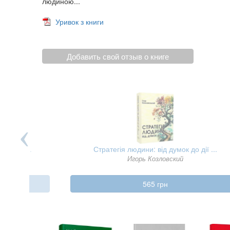
людиною...
Уривок з книги
Добавить свой отзыв о книге
 про б ...
Стратегія людини: від думок до дії ...
Игорь Козловский
565 грн