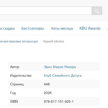
 и скидки
Бестселлеры
Хиты месяца
KBU Awards
ческая мировая литература
Чорний обеліск
Автор
Эрих Мария Ремарк
Издательство
Клуб Семейного Досуга
Cтраниц
448
Год
2026
ISBN
978-617-151-925-1