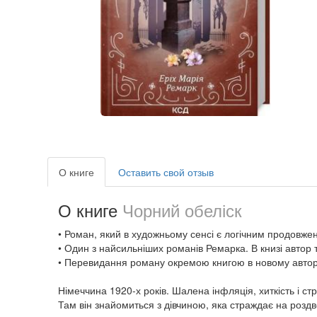
О книге
Оставить свой отзыв
О книге
Чорний обеліск
• Роман, який в художньому сенсі є логічним продовж
• Один з найсильніших романів Ремарка. В книзі авто
• Перевидання роману окремою книгою в новому авто
Німеччина 1920-х років. Шалена інфляція, хиткість і ст
Там він знайомиться з дівчиною, яка страждає на розд