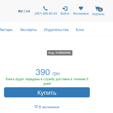
0
|
RU
UA
(067) 466-83-23
Войти
Желаемые
Корзина
Авторы
Эксперты
Издательства
Блог
Код: 2100022430
390
грн
Книга будет передана в службу доставки в течении 5
дней
Купить
В желаемые