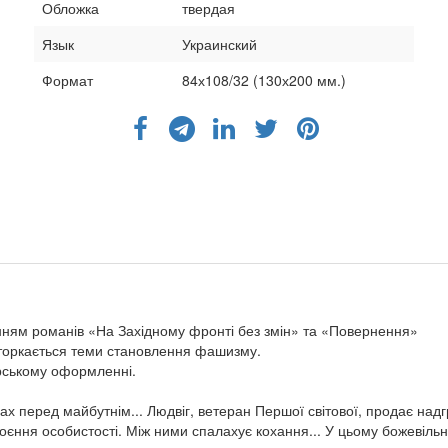
Обложка
твердая
Язык
Украинский
Формат
84х108/32 (130х200 мм.)
енням романів «На Західному фронті без змін» та «Повернення»
р торкається теми становлення фашизму.
рському оформленні.
рах перед майбутнім... Людвіг, ветеран Першої світової, продає надг
воєння особистості. Між ними спалахує кохання... У цьому божевіль